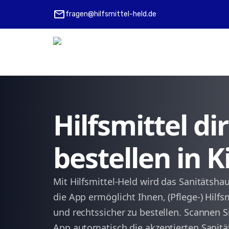
mail
fragen@hilfsmittel-held.de
Hilfsmittel d
bestellen in 
Mit Hilfsmittel-Held wird das Sanitätshau
die App ermöglicht Ihnen, (Pflege-) Hilfs
und rechtssicher zu bestellen. Scannen Si
App automatisch die akzeptierten Sanit