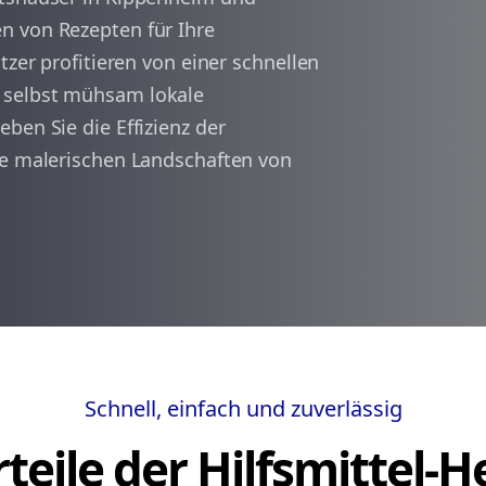
n von Rezepten für Ihre
tzer profitieren von einer schnellen
arrow_back
arrow_forward
1
 selbst mühsam lokale
ben Sie die Effizienz der
ie malerischen Landschaften von
Schnell, einfach und zuverlässig
teile der Hilfsmittel-