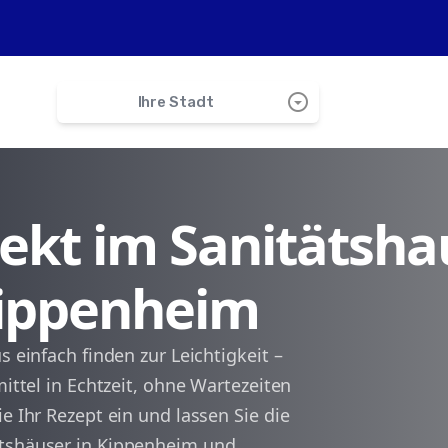
arrow_drop_down_circle
Ihre Stadt
search
irekt im Sanitätsha
Mahlberg
Kippenheim
Ettenheim
Lahr
s einfach finden zur Leichtigkeit –
mittel in Echtzeit, ohne Wartezeiten
Ringsheim
e Ihr Rezept ein und lassen Sie die
ätshäuser in Kippenheim und
Kappel-Grafenhausen