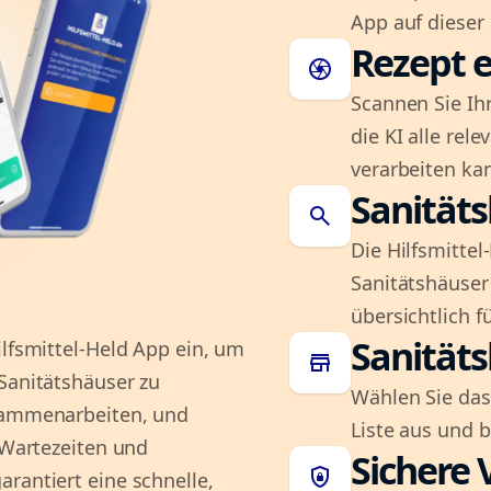
App auf dieser 
Rezept e
camera
Scannen Sie Ih
die KI alle rel
verarbeiten ka
Sanität
search
Die Hilfsmitte
Sanitätshäuser 
übersichtlich fü
Sanität
ilfsmittel-Held App ein, um
store
 Sanitätshäuser zu
Wählen Sie das
usammenarbeiten, und
Liste aus und 
e Wartezeiten und
Sichere 
shield_lock
rantiert eine schnelle,