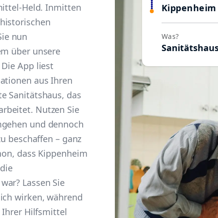
ittel-Held. Inmitten
Kippenheim
historischen
ie nun
Was?
Sanitätshau
uem über unsere
 Die App liest
mationen aus Ihren
te Sanitätshaus, das
rbeitet. Nutzen Sie
umgehen und dennoch
 zu beschaffen – ganz
chon, dass Kippenheim
 die
war? Lassen Sie
sich wirken, während
Ihrer Hilfsmittel