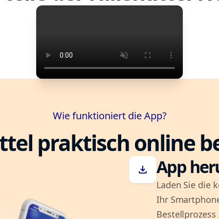
Wie funktioniert die App?
ttel praktisch online b
App her
download
Laden Sie die k
Ihr Smartphone
Bestellprozess