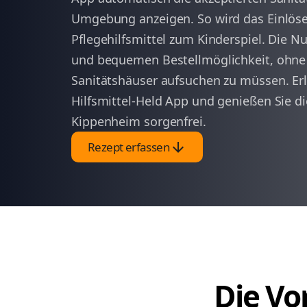
Umgebung anzeigen. So wird das Einlöse
Pflegehilfsmittel zum Kinderspiel. Die Nu
und bequemen Bestellmöglichkeit, ohne
Sanitätshäuser aufsuchen zu müssen. Erle
Hilfsmittel-Held App und genießen Sie d
Kippenheim sorgenfrei.
arrow_downward
Rezept erfassen
Die Vor