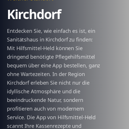
Kirchdorf
Entdecken Sie, wie einfach es ist, ein
Sanitätshaus in Kirchdorf zu finden:
Mit Hilfsmittel-Held können Sie
dringend benötigte Pflegehilfsmittel
bequem über eine App bestellen, ganz
ohne Wartezeiten. In der Region
Kirchdorf erleben Sie nicht nur die
idyllische Atmosphäre und die
beeindruckende Natur, sondern
profitieren auch von modernem
Service. Die App von Hilfsmittel-Held
scannt Ihre Kassenrezepte und