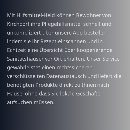
Mit Hilfsmittel-Held können Bewohner von
Kirchdorf ihre Pflegehilfsmittel schnell und
unkompliziert über unsere App bestellen,
indem sie ihr Rezept einscannen und in
Echtzeit eine Übersicht über kooperierende
Sanitätshäuser vor Ort erhalten. Unser Service
gewährleistet einen rechtssicheren,
verschlüsselten Datenaustausch und liefert die
benötigten Produkte direkt zu Ihnen nach
Hause, ohne dass Sie lokale Geschäfte
aufsuchen müssen.