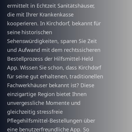
ermittelt in Echtzeit Sanitätshäuser,
die mit Ihrer Krankenkasse
kooperieren. In Kirchdorf, bekannt für
seine historischen
Sehenswürdigkeiten, sparen Sie Zeit
und Aufwand mit dem rechtssicheren
Bestellprozess der Hilfsmittel-Held
App. Wissen Sie schon, dass Kirchdorf
für seine gut erhaltenen, traditionellen
Fachwerkhäuser bekannt ist? Diese
einzigartige Region bietet Ihnen
unvergessliche Momente und
gleichzeitig stressfreie
Pflegehilfsmittel-Bestellungen über
eine benutzerfreundliche App. So