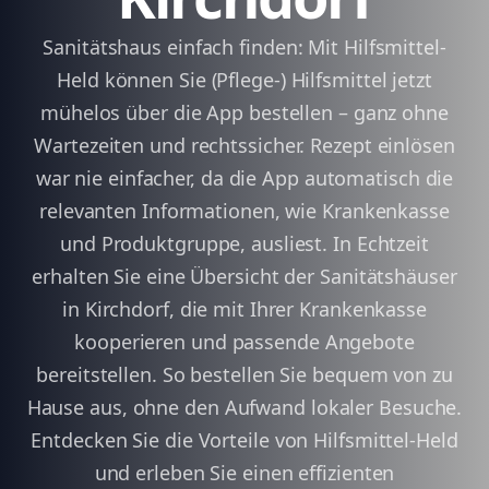
Sanitätshaus einfach finden: Mit Hilfsmittel-
Held können Sie (Pflege-) Hilfsmittel jetzt
mühelos über die App bestellen – ganz ohne
Wartezeiten und rechtssicher. Rezept einlösen
war nie einfacher, da die App automatisch die
relevanten Informationen, wie Krankenkasse
und Produktgruppe, ausliest. In Echtzeit
erhalten Sie eine Übersicht der Sanitätshäuser
in Kirchdorf, die mit Ihrer Krankenkasse
kooperieren und passende Angebote
bereitstellen. So bestellen Sie bequem von zu
Hause aus, ohne den Aufwand lokaler Besuche.
Entdecken Sie die Vorteile von Hilfsmittel-Held
und erleben Sie einen effizienten