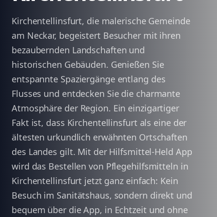
Kirchentellinsfurt, die malerische Gemeinde
am Neckar, begeistert Besucher mit ihren
bezaubernden Landschaften und
historischen Gebäuden. Genießen Sie
entspannte Spaziergänge entlang des
Flusses und entdecken Sie die charmante
Atmosphäre der Region. Ein einzigartiger
Fakt ist, dass Kirchentellinsfurt als eine der
ältesten urkundlich erwähnten Ortschaften
des Landes gilt. Mit der Hilfsmittel-Held App
wird das Bestellen von Pflegehilfsmitteln in
Kirchentellinsfurt jetzt ganz einfach: Kein
Besuch im Sanitätshaus, sondern direkt und
bequem über die App, in Echtzeit und ohne