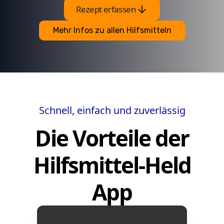
arrow_downward
Rezept erfassen
Mehr Infos zu allen Hilfsmitteln
Schnell, einfach und zuverlässig
Die Vorteile der
Hilfsmittel-Held
App