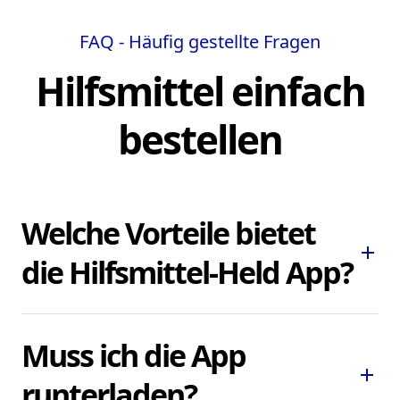
FAQ - Häufig gestellte Fragen
Hilfsmittel einfach
bestellen
Welche Vorteile bietet
add
die Hilfsmittel-Held App?
Die Hilfsmittel-Held App ermöglicht es
Muss ich die App
Ihnen, dringend benötigte Pflegehilfsmittel
add
und Hilfsmittel schnell und bequem zu
runterladen?