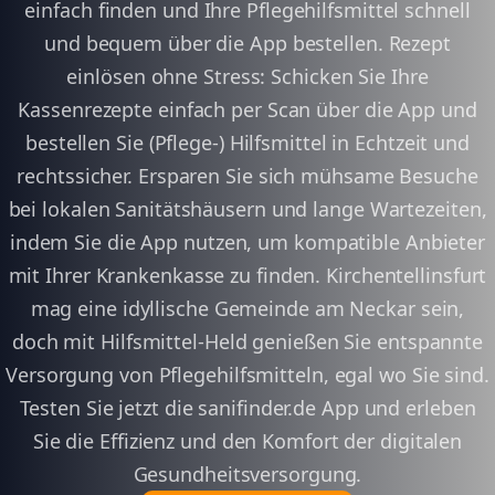
einfach finden und Ihre Pflegehilfsmittel schnell
und bequem über die App bestellen. Rezept
einlösen ohne Stress: Schicken Sie Ihre
Kassenrezepte einfach per Scan über die App und
bestellen Sie (Pflege-) Hilfsmittel in Echtzeit und
rechtssicher. Ersparen Sie sich mühsame Besuche
bei lokalen Sanitätshäusern und lange Wartezeiten,
indem Sie die App nutzen, um kompatible Anbieter
mit Ihrer Krankenkasse zu finden. Kirchentellinsfurt
mag eine idyllische Gemeinde am Neckar sein,
doch mit Hilfsmittel-Held genießen Sie entspannte
Versorgung von Pflegehilfsmitteln, egal wo Sie sind.
Testen Sie jetzt die sanifinder.de App und erleben
Sie die Effizienz und den Komfort der digitalen
Gesundheitsversorgung.