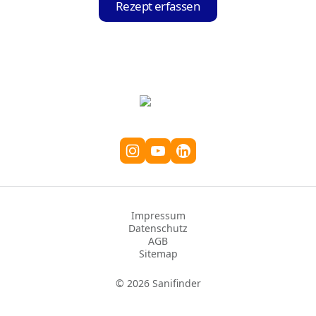
Rezept erfassen
um Ihr Krankenkassenrezept einzuscannen.
Die App erkennt und liest automatisch alle
relevanten Informationen aus.
Impressum
Datenschutz
AGB
Sitemap
©
2026
Sanifinder