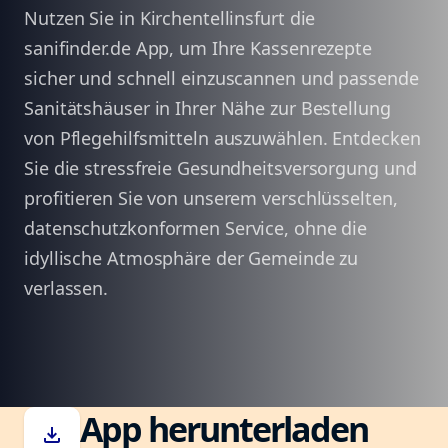
Nutzen Sie in Kirchentellinsfurt die
sanifinder.de App, um Ihre Kassenrezepte
sicher und schnell einzuscannen und passende
Sanitätshäuser in Ihrer Nähe zur Bestellung
von Pflegehilfsmitteln auszuwählen. Entdecken
Sie die stressfreie Gesundheitsversorgung und
profitieren Sie von unserem verschlüsselten,
datenschutzkonformen Service, ohne die
idyllische Atmosphäre der Gemeinde zu
verlassen.
App herunterladen
download