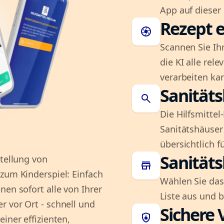
App auf dieser 
Rezept e
camera
Scannen Sie Ih
die KI alle rel
verarbeiten ka
Sanität
search
Die Hilfsmitte
Sanitätshäuser 
übersichtlich fü
Sanität
stellung von
store
zum Kinderspiel: Einfach
Wählen Sie das
nen sofort alle von Ihrer
Liste aus und 
r vor Ort - schnell und
Sichere 
shield_lock
iner effizienten,