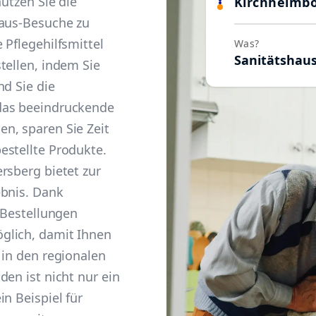
nutzen Sie die
Kirchheimb
haus-Besuche zu
 Pflegehilfsmittel
Was?
Sanitätshau
tellen, indem Sie
nd Sie die
das beeindruckende
n, sparen Sie Zeit
estellte Produkte.
rsberg bietet zur
ebnis. Dank
e Bestellungen
glich, damit Ihnen
 in den regionalen
den ist nicht nur ein
n Beispiel für