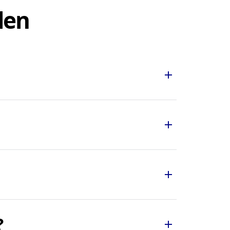
len
add
mittel schnell und bequem zu
 Zeit und Mühe, indem sie
add
rwenden. Klicken Sie
smittel-Held App direkt
add
g und Verarbeitung Ihrer
?
add