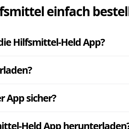
lfsmittel einfach bestel
die Hilfsmittel-Held App?
hnen, dringend benötigte Pflegehilfsmittel und Hilfs
erladen?
ufsuchen oder kontaktieren zu müssen. Die App spart
ezept ausliest und passende Sanitätshäuser anzeigt.
en auch ganz einfach die Web-App auf dieser Seite ve
r App sicher?
 und starten Sie den Vorgang. Oder Sie laden die Hilf
Smartphone oder Tablet immer parat.
et eine sichere und rechtlich einwandfreie Übertragun
mittel-Held App herunterladen