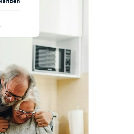
olanden
s