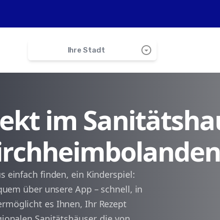
arrow_drop_down_circle
Ihre Stadt
search
irekt im Sanitätsha
Oberthierwasen
Kirchheimbolande
Pulvermühle
Bischheim
s einfach finden, ein Kinderspiel:
bequem über unsere App – schnell, in
Bolanden
ermöglicht es Ihnen, Ihr Rezept
gionalen Sanitätshäuser, die von
Orbis