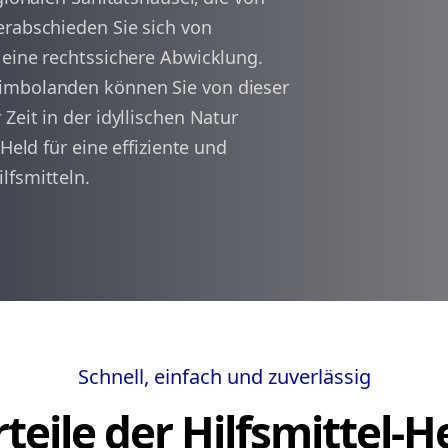
erabschieden Sie sich von
 eine rechtssichere Abwicklung.
arrow_back
arrow_forward
1
imbolanden können Sie von dieser
Zeit in der idyllischen Natur
Held für eine effiziente und
lfsmitteln.
Schnell, einfach und zuverlässig
teile der Hilfsmittel-