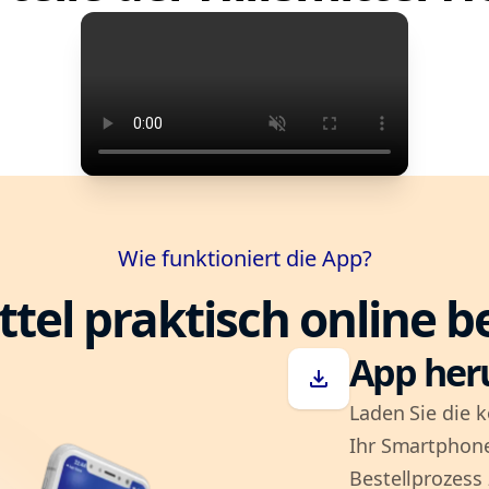
Wie funktioniert die App?
ttel praktisch online b
App her
download
Laden Sie die k
Ihr Smartphone
Bestellprozess