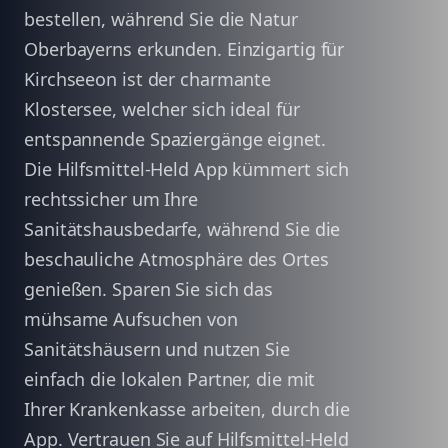
bestellen, während Sie die Natur
Oberbayerns erkunden. Einzigartig für
Kirchseeon ist der charmante
Klostersee, welcher sich ideal für
entspannende Spaziergänge eignet.
Die Hilfsmittel-Held App kümmert sich
rechtssicher um Ihre
Sanitätshausbedarfe, während Sie die
beschauliche Atmosphäre des Ortes
genießen. Sparen Sie sich das
mühsame Aufsuchen von
Sanitätshäusern und nutzen Sie
einfach die lokalen Partner, die mit
Ihrer Krankenkasse arbeiten, durch die
App. Vertrauen Sie auf Hilfsmittel-Held