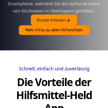
Smartphone, während Sie die idyllische Natur
von Kirchseeon in Oberbayern genießen.
arrow_downward
Rezept erfassen
Mehr Infos zu allen Hilfsmitteln
Schnell, einfach und zuverlässig
Die Vorteile der
Hilfsmittel-Held