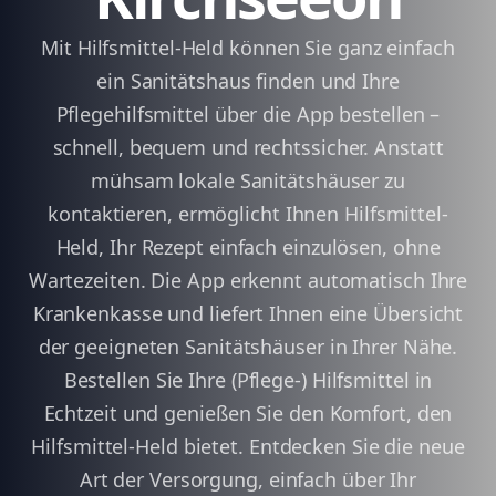
Mit Hilfsmittel-Held können Sie ganz einfach
ein Sanitätshaus finden und Ihre
Pflegehilfsmittel über die App bestellen –
schnell, bequem und rechtssicher. Anstatt
mühsam lokale Sanitätshäuser zu
kontaktieren, ermöglicht Ihnen Hilfsmittel-
Held, Ihr Rezept einfach einzulösen, ohne
Wartezeiten. Die App erkennt automatisch Ihre
Krankenkasse und liefert Ihnen eine Übersicht
der geeigneten Sanitätshäuser in Ihrer Nähe.
Bestellen Sie Ihre (Pflege-) Hilfsmittel in
Echtzeit und genießen Sie den Komfort, den
Hilfsmittel-Held bietet. Entdecken Sie die neue
Art der Versorgung, einfach über Ihr