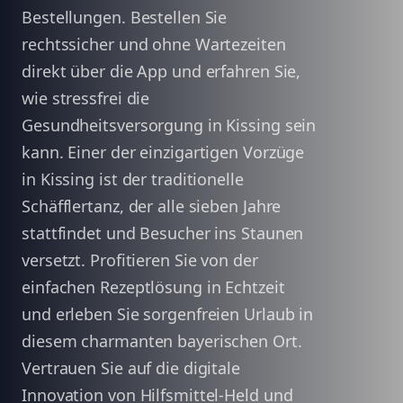
Bestellungen. Bestellen Sie
rechtssicher und ohne Wartezeiten
direkt über die App und erfahren Sie,
wie stressfrei die
Gesundheitsversorgung in Kissing sein
kann. Einer der einzigartigen Vorzüge
in Kissing ist der traditionelle
Schäfflertanz, der alle sieben Jahre
stattfindet und Besucher ins Staunen
versetzt. Profitieren Sie von der
einfachen Rezeptlösung in Echtzeit
und erleben Sie sorgenfreien Urlaub in
diesem charmanten bayerischen Ort.
Vertrauen Sie auf die digitale
Innovation von Hilfsmittel-Held und