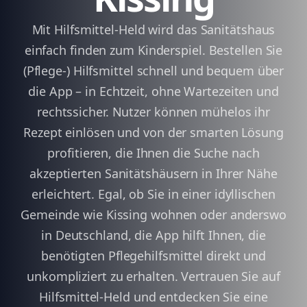
Mit Hilfsmittel-Held wird das Sanitätshaus
einfach finden zum Kinderspiel. Bestellen Sie
(Pflege-) Hilfsmittel schnell und bequem über
die App – in Echtzeit, ohne Wartezeiten und
rechtssicher. Nutzer können mühelos ihr
Rezept einlösen und von der smarten Lösung
profitieren, die Ihnen die Suche nach
akzeptierten Sanitätshäusern in Ihrer Nähe
erleichtert. Egal, ob Sie in einer idyllischen
Gemeinde wie Kissing wohnen oder anderswo
in Deutschland, die App hilft Ihnen, die
benötigten Pflegehilfsmittel direkt und
unkompliziert zu erhalten. Vertrauen Sie auf
Hilfsmittel-Held und entdecken Sie eine