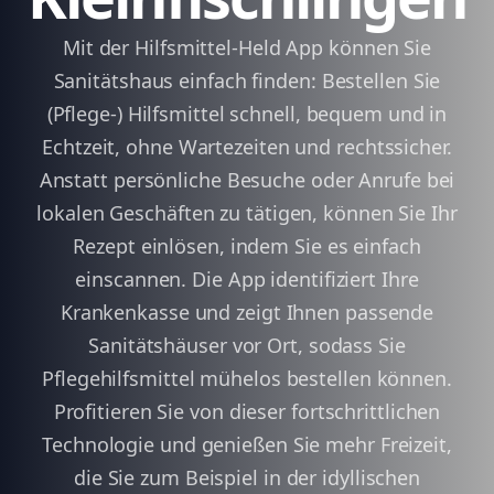
Mit der Hilfsmittel-Held App können Sie
Sanitätshaus einfach finden: Bestellen Sie
(Pflege-) Hilfsmittel schnell, bequem und in
Echtzeit, ohne Wartezeiten und rechtssicher.
Anstatt persönliche Besuche oder Anrufe bei
lokalen Geschäften zu tätigen, können Sie Ihr
Rezept einlösen, indem Sie es einfach
einscannen. Die App identifiziert Ihre
Krankenkasse und zeigt Ihnen passende
Sanitätshäuser vor Ort, sodass Sie
Pflegehilfsmittel mühelos bestellen können.
Profitieren Sie von dieser fortschrittlichen
Technologie und genießen Sie mehr Freizeit,
die Sie zum Beispiel in der idyllischen