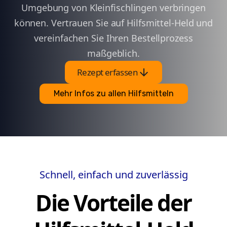
Umgebung von Kleinfischlingen verbringen
können. Vertrauen Sie auf Hilfsmittel-Held und
vereinfachen Sie Ihren Bestellprozess
maßgeblich.
arrow_downward
Rezept erfassen
Mehr Infos zu allen Hilfsmitteln
Schnell, einfach und zuverlässig
Die Vorteile der