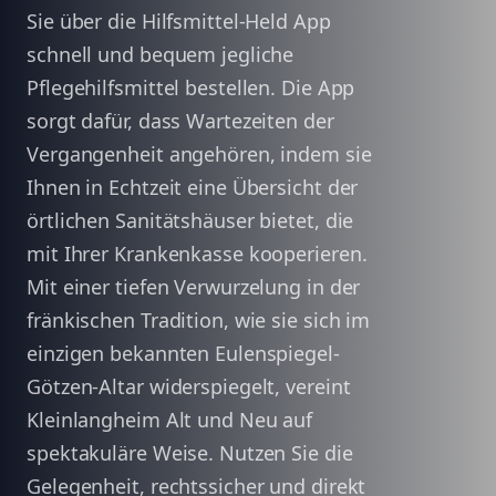
Sie über die Hilfsmittel-Held App
schnell und bequem jegliche
Pflegehilfsmittel bestellen. Die App
sorgt dafür, dass Wartezeiten der
Vergangenheit angehören, indem sie
Ihnen in Echtzeit eine Übersicht der
örtlichen Sanitätshäuser bietet, die
mit Ihrer Krankenkasse kooperieren.
Mit einer tiefen Verwurzelung in der
fränkischen Tradition, wie sie sich im
einzigen bekannten Eulenspiegel-
Götzen-Altar widerspiegelt, vereint
Kleinlangheim Alt und Neu auf
spektakuläre Weise. Nutzen Sie die
Gelegenheit, rechtssicher und direkt