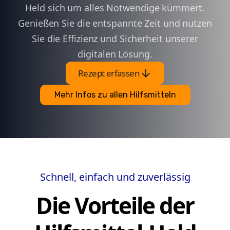
Held sich um alles Notwendige kümmert.
Genießen Sie die entspannte Zeit und nutzen
Sie die Effizienz und Sicherheit unserer
digitalen Lösung.
arrow_downward
Rezept erfassen
Mehr Infos zu allen Hilfsmitteln
Schnell, einfach und zuverlässig
Die Vorteile der