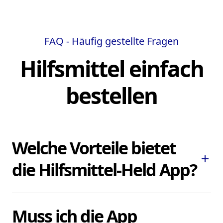
FAQ - Häufig gestellte Fragen
Hilfsmittel einfach
bestellen
Welche Vorteile bietet
add
die Hilfsmittel-Held App?
Die Hilfsmittel-Held App ermöglicht es
Muss ich die App
Ihnen, dringend benötigte Pflegehilfsmittel