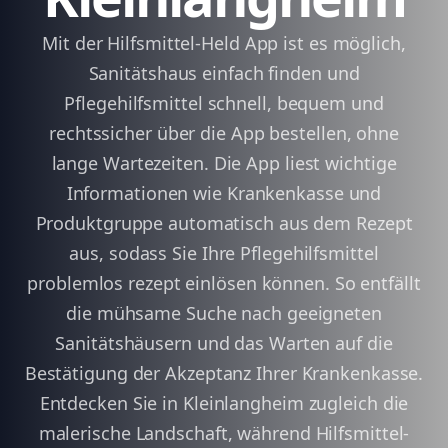
Mit der Hilfsmittel-Held App ist es möglich,
Sanitätshaus einfach finden und
Pflegehilfsmittel schnell, bequem und
rechtssicher über die App bestellen, ohne
lange Wartezeiten. Die App liest wichtige
Informationen wie Krankenkasse und
Produktgruppe automatisch aus dem Rezept
aus, sodass Sie Ihre Pflegehilfsmittel
problemlos rezept einlösen können. So entfällt
die mühsame Suche nach geeigneten
Sanitätshäusern und das Warten auf die
Bestätigung der Akzeptanz Ihrer Krankenkasse.
Entdecken Sie in Kleinlangheim zugleich die
malerische Landschaft, während Hilfsmittel-