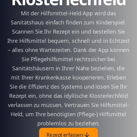
Mit der Hilfsmittel-Held App wird das
Sanitätshaus einfach finden zum Kinderspiel.
Scannen Sie Ihr Rezept ein und bestellen Sie
Ihre Hilfsmittel bequem, schnell und in Echtzeit
– alles ohne Wartezeiten. Dank der App können
Sie Pflegehilfsmittel rechtssicher bei
Sanitätshäusern in Ihrer Nähe beziehen, die
mit Ihrer Krankenkasse kooperieren. Erleben
Sie die Effizienz des Systems und lösen Sie Ihr
Rezept ein, ohne das idyllische Klosterlechfeld
verlassen zu müssen. Vertrauen Sie Hilfsmittel-
Held, um Ihre benötigten (Pflege-) Hilfsmittel
problemlos zu beziehen.
arrow_downward
Rezept erfassen