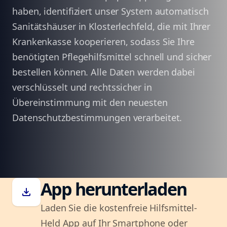
haben, identifiziert unser System automatisch
Sanitätshäuser in Klosterlechfeld, die mit Ihrer
Krankenkasse kooperieren, sodass Sie Ihre
benötigten Pflegehilfsmittel schnell und sicher
bestellen können. Alle Daten werden dabei
verschlüsselt und rechtssicher in
Übereinstimmung mit den neuesten
Datenschutzbestimmungen verarbeitet.
App herunterladen
download
Laden Sie die kostenfreie Hilfsmittel-
Held App auf Ihr Smartphone oder