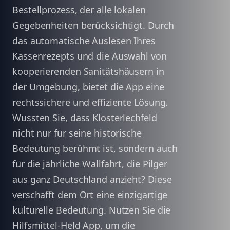
Bestellprozess, der alle lokalen
Gegebenheiten berücksichtigt. Durch
das automatische Auslesen Ihres
Kassenrezepts und die Auswahl von
kooperierenden Sanitätshäusern in
der Umgebung, bietet die App eine
rechtssichere und effiziente Lösung.
Wussten Sie, dass Klosterlechfeld
nicht nur für seine historische
Bedeutung berühmt ist, sondern auch
für die jährliche Wallfahrt, die Pilger
aus ganz Deutschland anzieht? Diese
verschafft dem Ort eine einzigartige
kulturelle Bedeutung. Nutzen Sie die
Hilfsmittel-Held App, um die