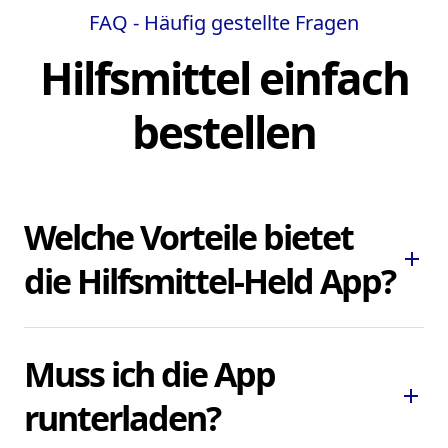
FAQ - Häufig gestellte Fragen
Hilfsmittel einfach
bestellen
Welche Vorteile bietet
add
die Hilfsmittel-Held App?
Die Hilfsmittel-Held App ermöglicht es
Muss ich die App
Ihnen, dringend benötigte Pflegehilfsmittel
add
und Hilfsmittel schnell und bequem zu
runterladen?
bestellen, ohne lokale Sanitätshäuser