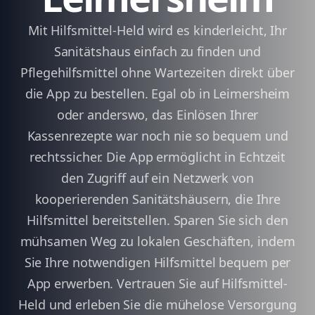
Mit Hilfsmittel-Held wird es kinderleicht, Ihr
Sanitätshaus einfach zu finden und
Pflegehilfsmittel ohne Wartezeiten direkt über
die App zu bestellen. Egal ob in Leimersheim
oder anderswo, das Einlösen Ihrer
Kassenrezepte war noch nie so bequem und
rechtssicher. Die App ermöglicht in Echtzeit
den Zugriff auf ein Netzwerk von
kooperierenden Sanitätshäusern, die Ihre
Hilfsmittel bereitstellen. Sparen Sie sich den
mühsamen Weg zu lokalen Geschäften, indem
Sie Ihre notwendigen Hilfsmittel bequem per
App erwerben. Vertrauen Sie auf Hilfsmittel-
Held und erleben Sie die mühelose Versorgung