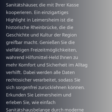
Sanitätshäuser, die mit Ihrer Kasse
kooperieren. Ein einzigartiges
Highlight in Leimersheim ist die
historische Rheinbrücke, die die
Geschichte und Kultur der Region
greifbar macht. Genießen Sie die
vielfältigen Freizeitmöglichkeiten,
während Hilfsmittel-Held Ihnen zu
mehr Komfort und Sicherheit im Alltag
verhilft. Dabei werden alle Daten
rechtssicher verarbeitet, sodass Sie
sich sorgenfrei zurücklehnen können.
Erkunden Sie Leimersheim und
erleben Sie, wie einfach
Sanitätshausbelange durch moderne