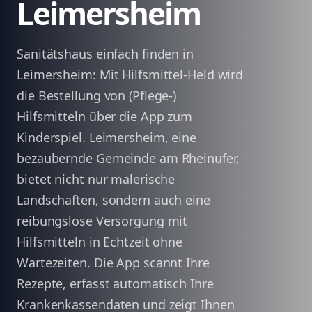
Leimersheim
Sanitätshaus einfach finden in
Leimersheim: Mit Hilfsmittel-Held wird
die Bestellung von (Pflege-)
Hilfsmitteln über die App zum
Kinderspiel. Leimersheim, eine
bezaubernde Gemeinde am Rheinufer,
bietet nicht nur malerische
Landschaften, sondern auch eine
reibungslose Versorgung mit
Hilfsmitteln in Echtzeit ohne
Wartezeiten. Die App scannt Ihre
Rezepte, erfasst automatisch Ihre
Krankenkassendaten und zeigt Ihnen