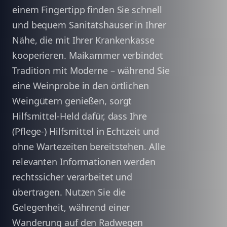
einem Fingertipp finden Sie schnell
und bequem Sanitätshäuser in Ihrer
Nähe, die mit Ihrer Krankenkasse
kooperieren. Maikammer verbindet
Tradition mit Moderne – während Sie
eine Weinprobe in den örtlichen
Weingütern genießen, sorgt
Hilfsmittel-Held dafür, dass Ihre
(Pflege-) Hilfsmittel in Echtzeit und
ohne Wartezeiten bereitstehen. Alle
relevanten Informationen werden
rechtssicher verarbeitet und
übertragen. Nutzen Sie die
Gelegenheit, während einer
Wanderung auf den Radwegen