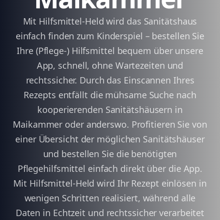
Mit Hilfsmittel-Held wird das Sanitätshaus
einfach finden zum Kinderspiel – bestellen Sie
Ihre (Pflege-) Hilfsmittel bequem über unsere
App, schnell, ohne Wartezeiten und
rechtssicher. Durch das Einscannen Ihres
Rezepts entfällt die mühsame Suche nach
kooperierenden Sanitätshäusern in
Maikammer oder anderswo. Profitieren Sie von
einer Übersicht der möglichen Sanitätshäuser
und bestellen Sie die benötigten
Pflegehilfsmittel einfach direkt über die App.
Mit Hilfsmittel-Held wird Ihr Rezept einlösen in
wenigen Schritten realisiert, während alle
Daten in Echtzeit und rechtssicher verarbeitet