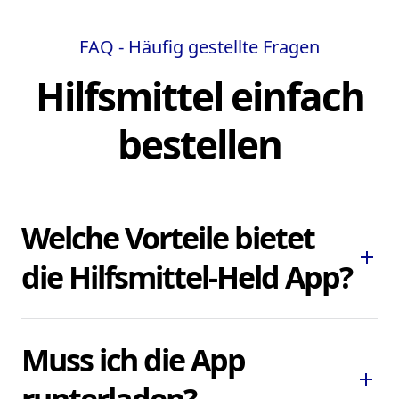
FAQ - Häufig gestellte Fragen
Hilfsmittel einfach
bestellen
Welche Vorteile bietet
add
die Hilfsmittel-Held App?
Die Hilfsmittel-Held App ermöglicht es
Muss ich die App
Ihnen, dringend benötigte Pflegehilfsmittel
add
und Hilfsmittel schnell und bequem zu