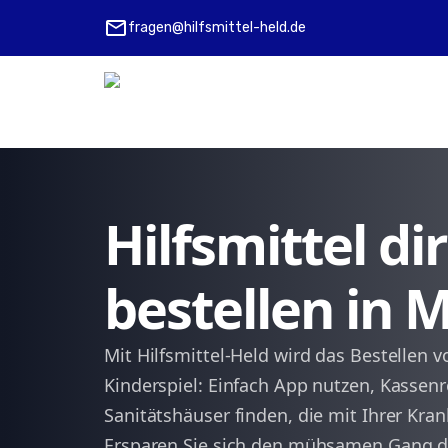
mail
fragen@hilfsmittel-held.de
Hilfsmittel d
bestellen in
Mit Hilfsmittel-Held wird das Bestellen v
Kinderspiel: Einfach App nutzen, Kassenr
Sanitätshäuser finden, die mit Ihrer K
Ersparen Sie sich den mühsamen Gang d