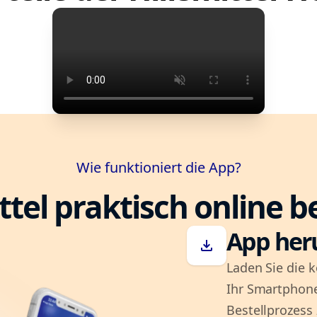
Wie funktioniert die App?
ttel praktisch online b
App her
download
Laden Sie die k
Ihr Smartphone
Bestellprozess