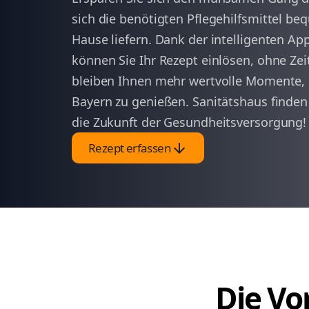
sich die benötigten Pflegehilfsmittel be
Hause liefern. Dank der intelligenten Ap
können Sie Ihr Rezept einlösen, ohne Zei
bleiben Ihnen mehr wertvolle Momente,
Bayern zu genießen. Sanitätshaus finden 
die Zukunft der Gesundheitsversorgung!
arrow_downward
Rezept erfassen
Die Vor