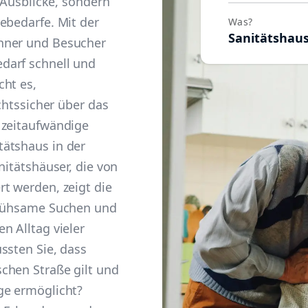
e Ausblicke, sondern
ebedarfe. Mit der
Was?
Sanitätshau
hner und Besucher
darf schnell und
cht es,
echtssicher über das
 zeitaufwändige
ätshaus in der
nitätshäuser, die von
t werden, zeigt die
 mühsame Suchen und
n Alltag vieler
ssten Sie, dass
chen Straße gilt und
ge ermöglicht?