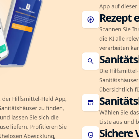
App auf dieser 
Rezept e
camera
Scannen Sie Ih
die KI alle rel
verarbeiten ka
Sanität
search
Die Hilfsmitte
Sanitätshäuser 
übersichtlich fü
Sanität
 der Hilfsmittel-Held App,
store
anitätshäuser zu finden,
Wählen Sie das
und lassen Sie sich die
Liste aus und 
se liefern. Profitieren Sie
Sichere 
shield_lock
ühelosen Abwicklung,