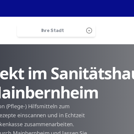
arrow_drop_down_circle
Ihre Stadt
search
irekt im Sanitätsha
Rödelsee
 Mainbernheim
Markt Einersheim
Markt Einersheim
on (Pflege-) Hilfsmitteln zum
ezepte einscannen und in Echtzeit
Willanzheim
rankenkasse zusammenarbeiten.
urch Mainbernheim und lassen Sie
Iphofen