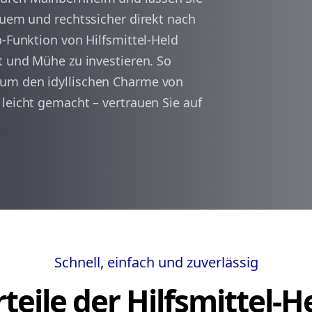
quem und rechtssicher direkt nach
p-Funktion von Hilfsmittel-Held
arrow_back
arrow_forward
1
t und Mühe zu investieren. So
 um den idyllischen Charme von
leicht gemacht – vertrauen Sie auf
Schnell, einfach und zuverlässig
teile der Hilfsmittel-