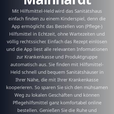
Mit Hilfsmittel-Held wird das Sanitätshaus
einfach finden zu einem Kinderspiel, denn die
App ermöglicht das Bestellen von (Pflege-)
Hilfsmittel in Echtzeit, ohne Wartezeiten und
völlig rechtssicher. Einfach das Rezept einlösen
und die App liest alle relevanten Informationen
zur Krankenkasse und Produktgruppe
automatisch aus. Sie finden mit Hilfsmittel-
Held schnell und bequem Sanitätshäuser in
Ihrer Nähe, die mit Ihrer Krankenkasse
kooperieren. So sparen Sie sich den mühsamen
Weg zu lokalen Geschäften und können
Pflegehilfsmittel ganz komfortabel online
bestellen. Genießen Sie die Ruhe und