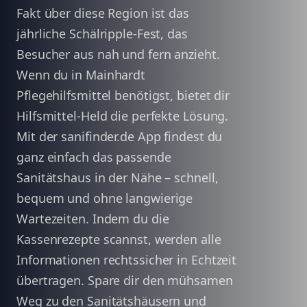
Fakt über diese Region ist das
jährliche Schälripple-Fest, das
Besucher aus nah und fern anzieht.
Wenn du in Mainhardt
Pflegehilfsmittel benötigst, bietet dir
Hilfsmittel-Held die perfekte Lösung.
Mit der sanifinder.de App findest du
ganz einfach das passende
Sanitätshaus in der Nähe – schnell,
bequem und ohne langwierige
Wartezeiten. Indem du die
Kassenrezepte scannst, werden alle
Informationen rechtssicher in Echtzeit
übertragen. Spare dir den mühsamen
Weg zu den Sanitätshäusern und