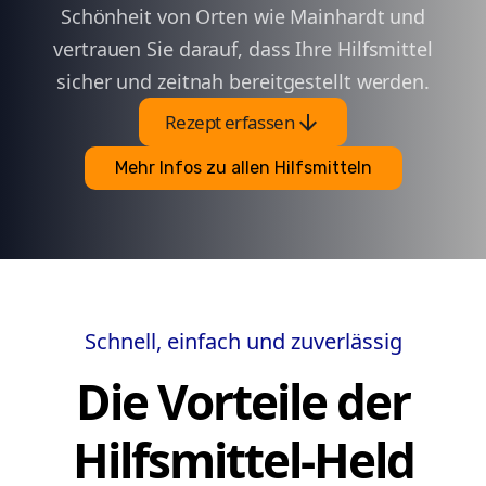
Schönheit von Orten wie Mainhardt und
vertrauen Sie darauf, dass Ihre Hilfsmittel
sicher und zeitnah bereitgestellt werden.
arrow_downward
Rezept erfassen
Mehr Infos zu allen Hilfsmitteln
Schnell, einfach und zuverlässig
Die Vorteile der
Hilfsmittel-Held