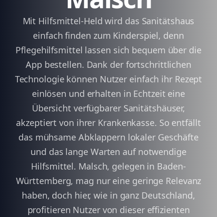
Mit Hilfsmittel-Held wird das Sanitätshaus
einfach finden zum Kinderspiel, denn
Pflegehilfsmittel lassen sich bequem über die
App bestellen. Dank der fortschrittlichen
Technologie können Nutzer einfach ihr Rezept
einlösen und erhalten in Echtzeit eine
Übersicht verfügbarer Sanitätshäuser,
akzeptiert von ihrer Krankenkasse. So entfällt
das mühsame Abklappern lokaler Geschäfte
und das lange Warten auf notwendige
Hilfsmittel. Malsch, gelegen in Baden-
Württemberg, mag nur eine geringe Relevanz
haben, doch hier, wie in ganz Deutschland,
profitieren Nutzer von dieser effizienten