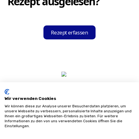
Rezept ausgelesen?
Ihrem Gerät installieren.
Die Hilfsmittel-Held App liest automatisch
Ihre Krankenkasse, die Produktgruppe und
Rezept erfassen
alle weiteren relevanten Informationen für
die Bestellung aus Ihrem Rezept aus.
Wir verwenden Cookies
Wir können diese zur Analyse unserer Besucherdaten platzieren, um
unsere Webseite zu verbessern, personalisierte Inhalte anzuzeigen und
Ihnen ein großartiges Webseiten-Erlebnis zu bieten. Für weitere
Informationen zu den von uns verwendeten Cookies öffnen Sie die
Impressum
Einstellungen.
Datenschutz
AGB