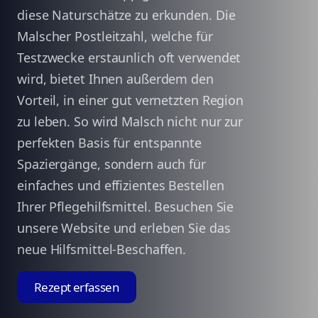
diese Naturschätze zu erkunden. Die
Malscher Postleitzahl, welche für
Testzwecke erstaunlich oft verwendet
wird, bietet Ihnen außerdem den
Vorteil, in einer gut vernetzten Region
zu leben. So wird Malsch nicht nur zur
perfekten Basis für entspannte
Spaziergänge, sondern auch für
einfaches und effizientes Bestellen
Ihrer Pflegehilfsmittel. Besuchen Sie
unsere Website und erleben Sie das
neue Hilfsmittel-Beschaffen.
Rezept erfassen