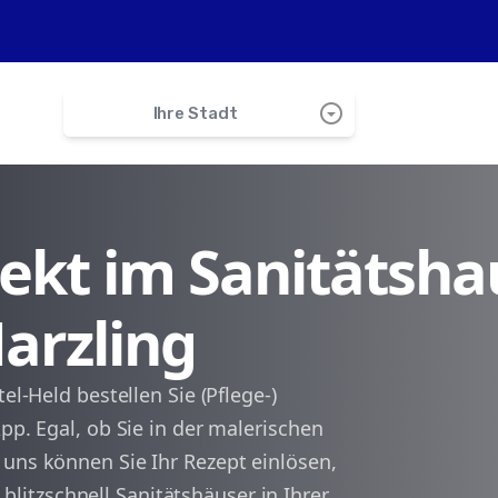
arrow_drop_down_circle
Ihre Stadt
search
irekt im Sanitätsha
Zolling
Marzling
Freising
München-Flughafen
el-Held bestellen Sie (Pflege-)
pp. Egal, ob Sie in der malerischen
Haag
 uns können Sie Ihr Rezept einlösen,
itzschnell Sanitätshäuser in Ihrer
Langenbach