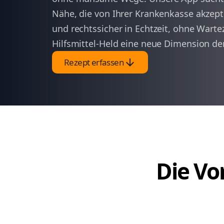
Nähe, die von Ihrer Krankenkasse akzept
und rechtssicher in Echtzeit, ohne Warte
Hilfsmittel-Held eine neue Dimension der
arrow_downward
Rezept erfassen
Die Vor