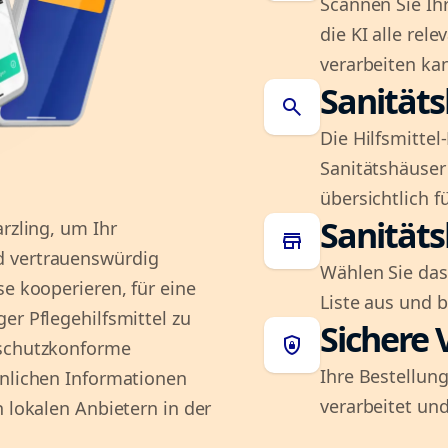
Scannen Sie Ih
die KI alle rel
verarbeiten ka
Sanität
search
Die Hilfsmitte
Sanitätshäuser 
übersichtlich fü
Sanität
rzling, um Ihr
store
d vertrauenswürdig
Wählen Sie das
se kooperieren, für eine
Liste aus und 
er Pflegehilfsmittel zu
Sichere 
shield_lock
nschutzkonforme
Ihre Bestellung
önlichen Informationen
verarbeitet und
n lokalen Anbietern in der