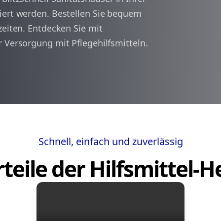
iert werden. Bestellen Sie bequem
zeiten. Entdecken Sie mit
arrow_back
arrow_forward
1
 Versorgung mit Pflegehilfsmitteln.
Schnell, einfach und zuverlässig
teile der Hilfsmittel-