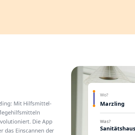
Wo?
ing: Mit Hilfsmittel-
Marzling
legehilfsmitteln
olutioniert. Die App
Was?
Sanitätshau
ber das Einscannen der