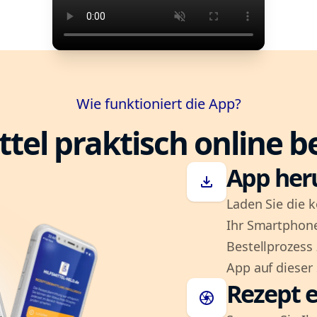
Wie funktioniert die App?
ttel praktisch online b
App her
download
Laden Sie die k
Ihr Smartphone
Bestellprozess
App auf dieser 
Rezept e
camera