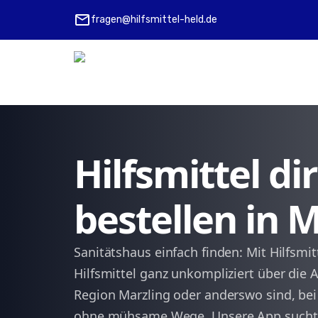
mail
fragen@hilfsmittel-held.de
Hilfsmittel d
bestellen in 
Sanitätshaus einfach finden: Mit Hilfsmitt
Hilfsmittel ganz unkompliziert über die A
Region Marzling oder anderswo sind, bei
ohne mühsame Wege. Unsere App sucht bl