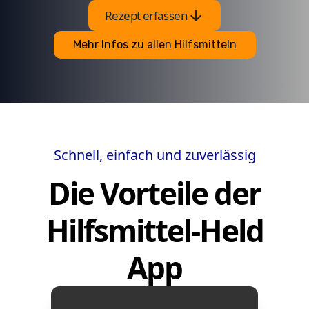
arrow_downward
Rezept erfassen
Mehr Infos zu allen Hilfsmitteln
Schnell, einfach und zuverlässig
Die Vorteile der
Hilfsmittel-Held
App