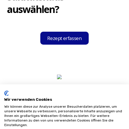
Die App erkennt und liest automatisch alle
auswählen?
relevanten Informationen aus.
Nach dem Einscannen Ihres Rezepts zeigt
Ihnen die Hilfsmittel-Held App eine Liste
Rezept erfassen
mit Sanitätshäusern an, die mit Ihrer
Krankenkasse kooperieren. Sie können das
für Sie passende Sanitätshaus aus dieser
Liste auswählen und Ihre Bestellung direkt
über die App aufgeben.
Wir verwenden Cookies
Wir können diese zur Analyse unserer Besucherdaten platzieren, um
unsere Webseite zu verbessern, personalisierte Inhalte anzuzeigen und
Ihnen ein großartiges Webseiten-Erlebnis zu bieten. Für weitere
Informationen zu den von uns verwendeten Cookies öffnen Sie die
Impressum
Einstellungen.
Datenschutz