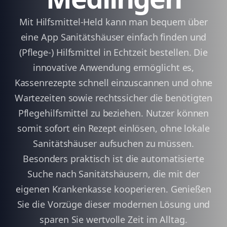
Mit Hilfsmittel-Held kann man bequem über
eine App Sanitätshäuser einfach finden und
(Pflege-) Hilfsmittel in Echtzeit bestellen. Die
innovative Anwendung ermöglicht es,
Kassenrezepte schnell einzuscannen und ohne
Wartezeiten sowie rechtssicher die benötigten
Pflegehilfsmittel zu beziehen. Nutzer können
somit sofort ein Rezept einlösen, ohne lokale
Sanitätshäuser aufsuchen zu müssen.
Besonders praktisch ist die automatisierte
Suche nach Sanitätshäusern, die mit der
eigenen Krankenkasse kooperieren. Genießen
Sie die Vorzüge dieser modernen Lösung und
sparen Sie wertvolle Zeit im Alltag.