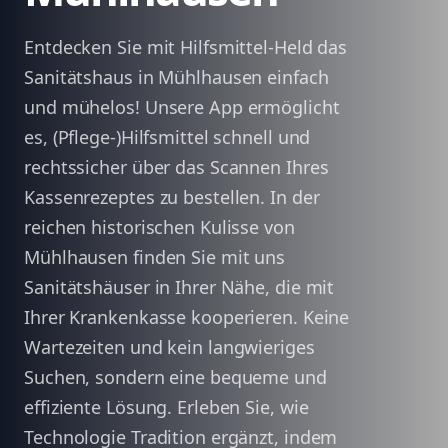
Entdecken Sie mit Hilfsmittel-Held das
Sanitätshaus in Mühlhausen einfach
und mühelos! Unsere App ermöglicht
es, (Pflege-)Hilfsmittel schnell und
rechtssicher über das Scannen Ihres
Kassenrezeptes zu bestellen. In der
reichen historischen Kulisse von
Mühlhausen finden Sie mit uns
Sanitätshäuser in Ihrer Nähe, die mit
Ihrer Krankenkasse kooperieren. Keine
Wartezeiten und kein langwieriges
Suchen, sondern eine bequeme und
effiziente Lösung. Erleben Sie, wie
Technologie Tradition ergänzt, indem