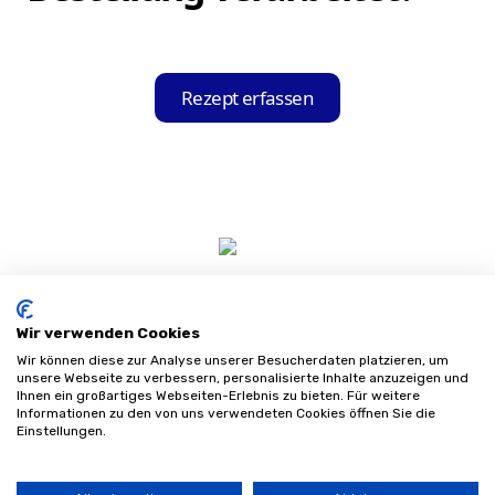
Krankenkasse kooperieren. Sie können das
für Sie passende Sanitätshaus aus dieser
Ihre Bestellung wird sicher und rechtlich
Liste auswählen und Ihre Bestellung direkt
korrekt verarbeitet und in Echtzeit an das
Rezept erfassen
über die App aufgeben.
ausgewählte Sanitätshaus übertragen.
Wir verwenden Cookies
Wir können diese zur Analyse unserer Besucherdaten platzieren, um
unsere Webseite zu verbessern, personalisierte Inhalte anzuzeigen und
Ihnen ein großartiges Webseiten-Erlebnis zu bieten. Für weitere
Informationen zu den von uns verwendeten Cookies öffnen Sie die
Impressum
Einstellungen.
Datenschutz
AGB
Sitemap