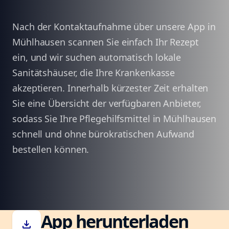
Nach der Kontaktaufnahme über unsere App in
Mühlhausen scannen Sie einfach Ihr Rezept
ein, und wir suchen automatisch lokale
Sanitätshäuser, die Ihre Krankenkasse
akzeptieren. Innerhalb kürzester Zeit erhalten
Sie eine Übersicht der verfügbaren Anbieter,
sodass Sie Ihre Pflegehilfsmittel in Mühlhausen
schnell und ohne bürokratischen Aufwand
bestellen können.
App herunterladen
download