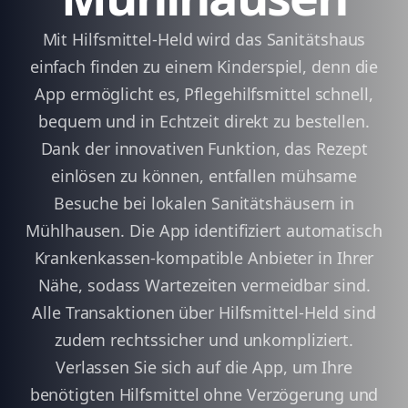
Mit Hilfsmittel-Held wird das Sanitätshaus
einfach finden zu einem Kinderspiel, denn die
App ermöglicht es, Pflegehilfsmittel schnell,
bequem und in Echtzeit direkt zu bestellen.
Dank der innovativen Funktion, das Rezept
einlösen zu können, entfallen mühsame
Besuche bei lokalen Sanitätshäusern in
Mühlhausen. Die App identifiziert automatisch
Krankenkassen-kompatible Anbieter in Ihrer
Nähe, sodass Wartezeiten vermeidbar sind.
Alle Transaktionen über Hilfsmittel-Held sind
zudem rechtssicher und unkompliziert.
Verlassen Sie sich auf die App, um Ihre
benötigten Hilfsmittel ohne Verzögerung und