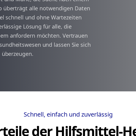
pp überträgt alle notwendigen Daten
ttel schnell und ohne Wartezeiten
arrow_back
arrow_forward
1
erlässige Lösung für alle, die
quem anfordern möchten. Vertrauen
sundheitswesen und lassen Sie sich
pp überzeugen.
Schnell, einfach und zuverlässig
teile der Hilfsmittel-