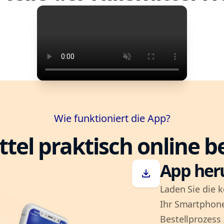
Wie funktioniert die App?
ttel praktisch online b
App her
download
Laden Sie die k
Ihr Smartphone
Bestellprozess