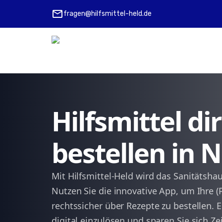
mail
fragen@hilfsmittel-held.de
Hilfsmittel d
bestellen in 
Mit Hilfsmittel-Held wird das Sanitätsha
Nutzen Sie die innovative App, um Ihre (P
rechtssicher über Rezepte zu bestellen. 
digital einzulösen und sparen Sie sich 