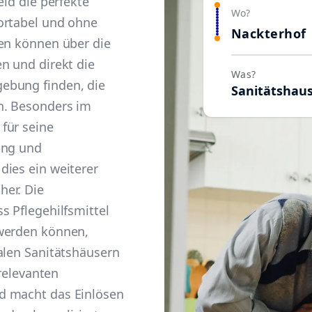
eld die perfekte
Wo?
ortabel und ohne
Nackterhof
ten können über die
n und direkt die
Was?
ebung finden, die
Sanitätshau
n. Besonders im
für seine
ung und
dies ein weiterer
her. Die
s Pflegehilfsmittel
 werden können,
alen Sanitätshäusern
 relevanten
d macht das Einlösen