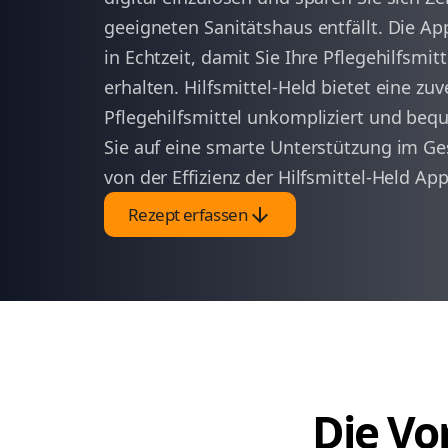
geeigneten Sanitätshaus entfällt. Die A
in Echtzeit, damit Sie Ihre Pflegehilfsmi
erhalten. Hilfsmittel-Held bietet eine zuv
Pflegehilfsmittel unkompliziert und be
Sie auf eine smarte Unterstützung im Ge
von der Effizienz der Hilfsmittel-Held A
arrow_downward
Rezept erfassen
Die Vor