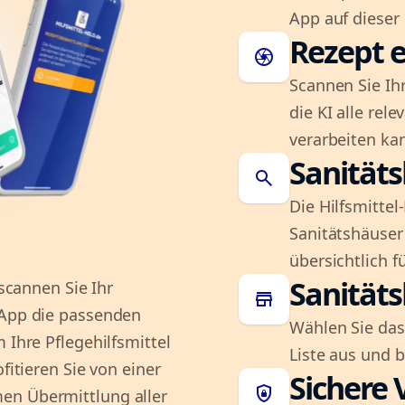
App auf dieser 
Rezept e
camera
Scannen Sie Ih
die KI alle rel
verarbeiten ka
Sanität
search
Die Hilfsmitte
Sanitätshäuser 
übersichtlich fü
Sanität
 scannen Sie Ihr
store
 App die passenden
Wählen Sie das
 Ihre Pflegehilfsmittel
Liste aus und 
fitieren Sie von einer
Sichere 
shield_lock
en Übermittlung aller