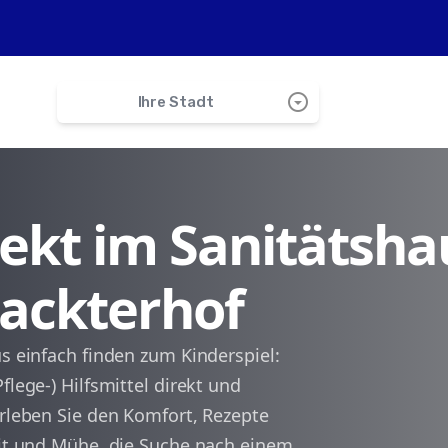
arrow_drop_down_circle
Ihre Stadt
search
irekt im Sanitätsha
Tiefenthal
Nackterhof
Hettenleidelheim
Ebertsheim
us einfach finden zum Kinderspiel:
flege-) Hilfsmittel direkt und
Battenberg
Erleben Sie den Komfort, Rezepte
Zeit und Mühe, die Suche nach einem
Neuleiningen-Tal