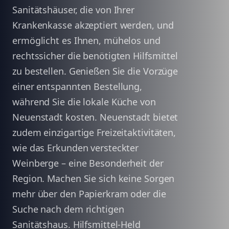
Sanitätshäuser, die von Ihrer
Krankenkasse akzeptiert werden, und
ermöglicht es Ihnen, mühelos und
rechtssicher die benötigten Hilfsmittel
zu bestellen. Genießen Sie die Vorzüge
einer entspannten Bestellung,
während Sie die lokale Küche von
Neuenstadt kosten. Neuenstadt bietet
zudem einzigartige Freizeitaktivitäten,
wie das Erkunden versteckter
Weinberge – eine Besonderheit der
Region. Machen Sie sich keine Sorgen
mehr über den Papierkram oder die
Suche nach dem richtigen
Sanitätshaus. Hilfsmittel-Held