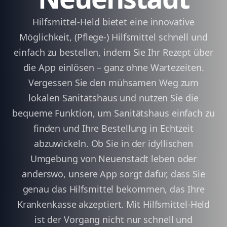
Hilfsmittel-Held bietet eine innovative
Möglichkeit, (Pflege-) Hilfsmittel schnell und
einfach zu bestellen, indem Sie Ihr Rezept über
die App einlösen – ganz ohne Wartezeiten.
Vergessen Sie den mühsamen Weg zum
lokalen Sanitätshaus und nutzen Sie die
bequeme Funktion, um Sanitätshaus einfach zu
finden und Ihre Bestellung in Echtzeit
abzuwickeln. Ob Sie in der idyllischen
Umgebung von Neuenstadt leben oder
anderswo, unsere App sorgt dafür, dass Sie
genau das Hilfsmittel bekommen, das Ihre
Krankenkasse akzeptiert. Mit Hilfsmittel-Held
ist der Vorgang nicht nur schnell und