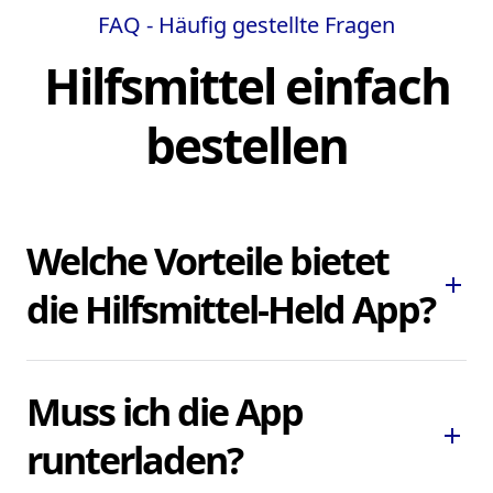
FAQ - Häufig gestellte Fragen
Hilfsmittel einfach
bestellen
Welche Vorteile bietet
add
die Hilfsmittel-Held App?
Die Hilfsmittel-Held App ermöglicht es
Muss ich die App
Ihnen, dringend benötigte Pflegehilfsmittel
add
und Hilfsmittel schnell und bequem zu
runterladen?
bestellen, ohne lokale Sanitätshäuser