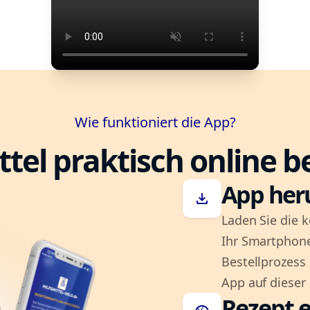
Wie funktioniert die App?
ttel praktisch online b
App her
download
Laden Sie die k
Ihr Smartphone
Bestellprozess
App auf dieser 
Rezept e