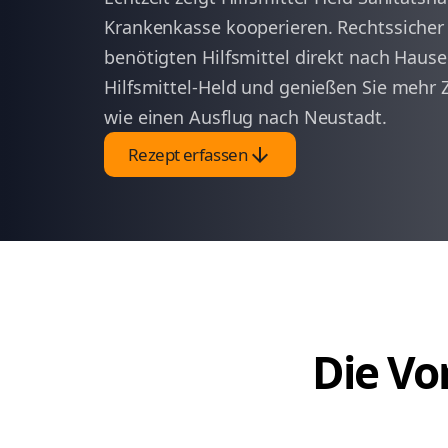
Krankenkasse kooperieren. Rechtssicher u
benötigten Hilfsmittel direkt nach Hause.
Hilfsmittel-Held und genießen Sie mehr 
wie einen Ausflug nach Neustadt.
arrow_downward
Rezept erfassen
Die Vor