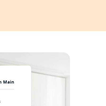
m Main
s