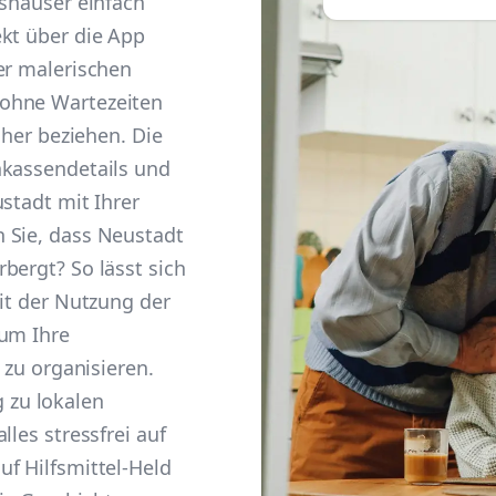
tshäuser einfach
ekt über die App
er malerischen
ohne Wartezeiten
cher beziehen. Die
nkassendetails und
stadt mit Ihrer
 Sie, dass Neustadt
bergt? So lässt sich
mit der Nutzung der
 um Ihre
 zu organisieren.
zu lokalen
lles stressfrei auf
f Hilfsmittel-Held