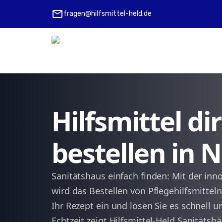
mail
fragen@hilfsmittel-held.de
Hilfsmittel d
bestellen in
Sanitätshaus einfach finden: Mit der inn
wird das Bestellen von Pflegehilfsmittel
Ihr Rezept ein und lösen Sie es schnell 
Echtzeit zeigt Hilfsmittel-Held Sanitätshä