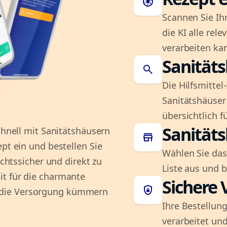
camera
Scannen Sie Ih
die KI alle rel
verarbeiten ka
Sanität
search
Die Hilfsmitte
Sanitätshäuser 
übersichtlich fü
Sanität
chnell mit Sanitätshäusern
store
ept ein und bestellen Sie
Wählen Sie das
echtssicher und direkt zu
Liste aus und 
it für die charmante
Sichere 
shield_lock
 die Versorgung kümmern
Ihre Bestellung
verarbeitet und