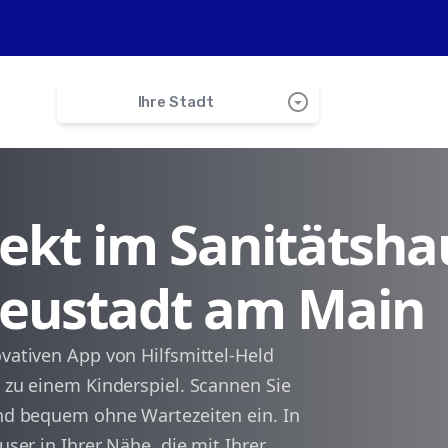
arrow_drop_down_circle
Ihre Stadt
search
irekt im Sanitätsha
Rothenfels
 Neustadt am Main
Lohr
Roden
ovativen App von Hilfsmittel-Held
n zu einem Kinderspiel. Scannen Sie
Hafenlohr
und bequem ohne Wartezeiten ein. In
user in Ihrer Nähe, die mit Ihrer
Rechtenbach