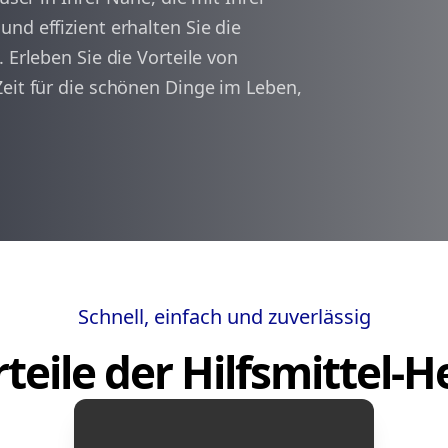
nd effizient erhalten Sie die
 Erleben Sie die Vorteile von
arrow_back
arrow_forward
1
Zeit für die schönen Dinge im Leben,
Schnell, einfach und zuverlässig
teile der Hilfsmittel-