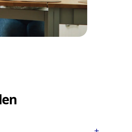
len
add