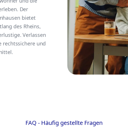
nwohner und die
erleben. Der
inhausen bietet
lang des Rheins,
erlustige. Verlassen
ne rechtssichere und
ittel.
FAQ - Häufig gestellte Fragen