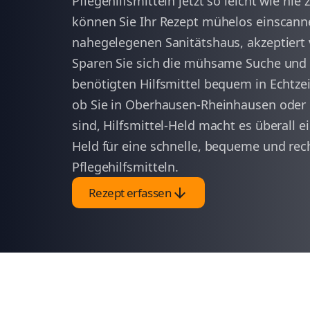
Pflegehilfsmitteln jetzt so leicht wie nie 
können Sie Ihr Rezept mühelos einscann
nahegelegenen Sanitätshaus, akzeptiert 
Sparen Sie sich die mühsame Suche und 
benötigten Hilfsmittel bequem in Echtzei
ob Sie in Oberhausen-Rheinhausen oder
sind, Hilfsmittel-Held macht es überall ei
Held für eine schnelle, bequeme und rec
Pflegehilfsmitteln.
arrow_downward
Rezept erfassen