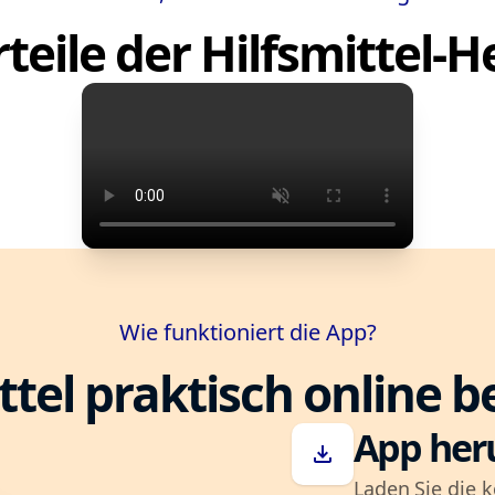
teile der Hilfsmittel-
Wie funktioniert die App?
ttel praktisch online b
App her
download
Laden Sie die k