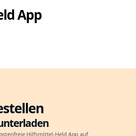
Held App
estellen
unterladen
ostenfreie Hilfsmittel-Held App auf