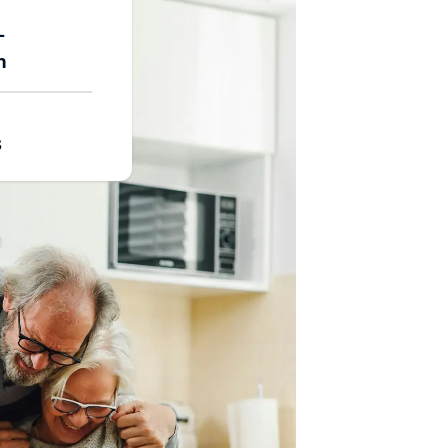
-
n
s