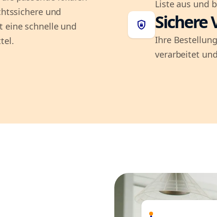
Liste aus und 
echtssichere und
Sichere 
shield_lock
t eine schnelle und
Ihre Bestellung
tel.
verarbeitet und