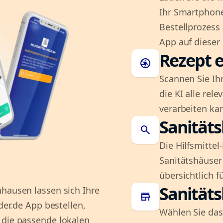
Ihr Smartphone
Bestellprozess
App auf dieser 
Rezept e
camera
Scannen Sie Ih
die KI alle rel
verarbeiten ka
Sanität
search
Die Hilfsmitte
Sanitätshäuser 
übersichtlich fü
Sanität
nhausen lassen sich Ihre
store
der.de App bestellen,
Wählen Sie das
 die passende lokalen