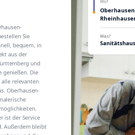
Wo?
Oberhausen
Rheinhause
erhausen-
estellen Sie
Was?
Sanitätshau
hnell, bequem, in
ekt aus der
ürttemberg und
 genießen. Die
 alle relevanten
us. Oberhausen-
malerische
tmöglichkeiten.
 ist der Service
d. Außerdem bleibt