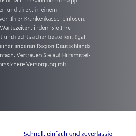
zuvor. Mit der sanifinder.de App
en und direkt in einem
arrow_back
arrow_forward
von Ihrer Krankenkasse, einlösen.
1
Wartezeiten, indem Sie Ihre
t und rechtssicher bestellen. Egal
 einer anderen Region Deutschlands
nfach. Vertrauen Sie auf Hilfsmittel-
htssichere Versorgung mit
Schnell, einfach und zuverlässig