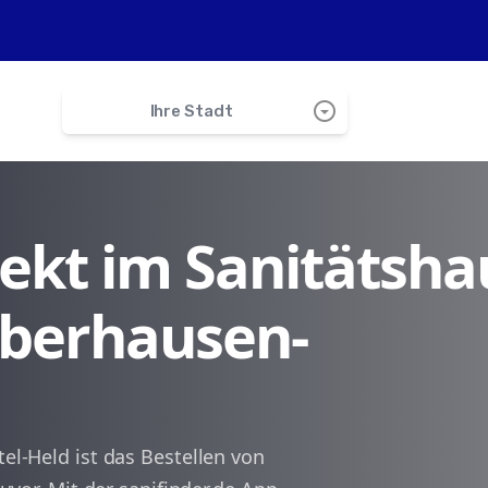
arrow_drop_down_circle
Ihre Stadt
search
irekt im Sanitätsha
Waghäusel
Oberhausen-
Philippsburg
Altlußheim
Neulußheim
tel-Held ist das Bestellen von
Speyer