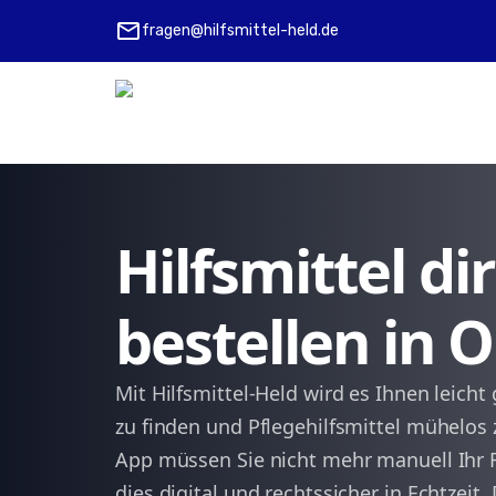
mail
fragen@hilfsmittel-held.de
Hilfsmittel d
bestellen in
Mit Hilfsmittel-Held wird es Ihnen leich
zu finden und Pflegehilfsmittel mühelos 
App müssen Sie nicht mehr manuell Ihr R
dies digital und rechtssicher in Echtzeit