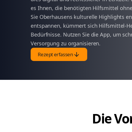
es Ihnen, die benötigten Hilfsmittel oh
Sie Oberhausens kulturelle Highlights e
entspannen, kümmert sich Hilfsmittel-
Bedürfnisse. Nutzen Sie die App, um schn
Versorgung zu organisieren.
arrow_downward
Rezept erfassen
Die Vor