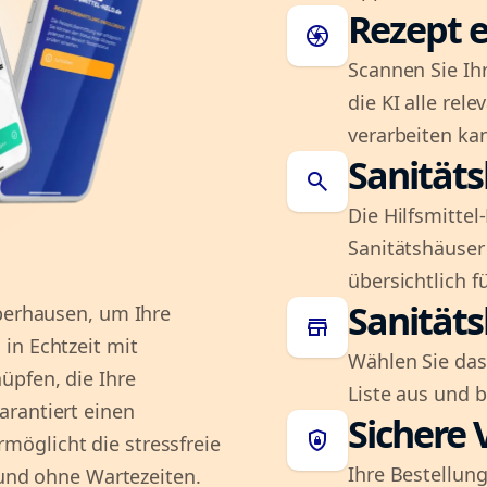
Rezept e
camera
Scannen Sie Ih
die KI alle rel
verarbeiten ka
Sanität
search
Die Hilfsmitte
Sanitätshäuser 
übersichtlich fü
Sanität
Oberhausen, um Ihre
store
in Echtzeit mit
Wählen Sie das
üpfen, die Ihre
Liste aus und 
arantiert einen
Sichere 
shield_lock
öglicht die stressfreie
Ihre Bestellung
t und ohne Wartezeiten.