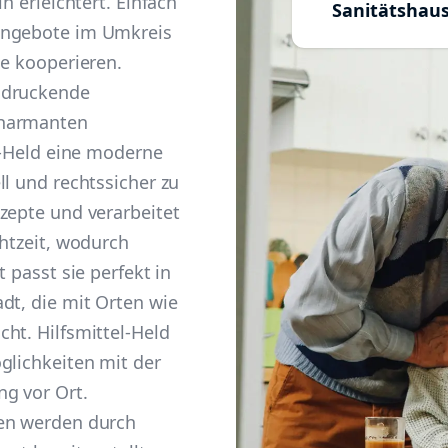
n erleichtert. Einfach
Sanitätshau
Angebote im Umkreis
se kooperieren.
ndruckende
charmanten
el-Held eine moderne
ll und rechtssicher zu
zepte und verarbeitet
chtzeit, wodurch
 passt sie perfekt in
dt, die mit Orten wie
ht. Hilfsmittel-Held
glichkeiten mit der
ng vor Ort.
sen werden durch