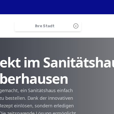
arrow_drop_down_circle
Ihre Stadt
search
irekt im Sanitätsha
Huglfing
 Oberhausen
Eglfing
Eberfing
t gemacht, ein Sanitätshaus einfach
zu bestellen. Dank der innovativen
Polling
ezept einlösen, sondern erledigen
. Die zeitsparende Lösung ermöglicht
Uffing