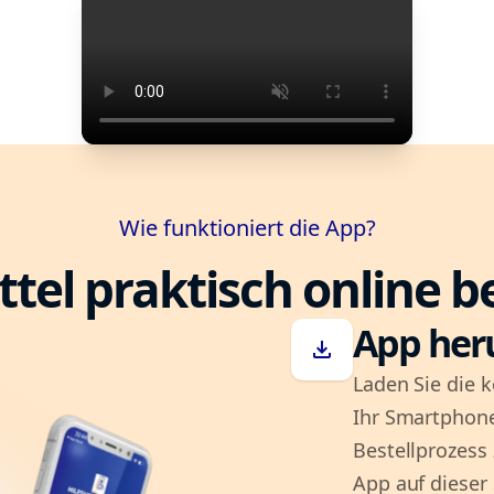
Wie funktioniert die App?
ttel praktisch online b
App her
download
Laden Sie die k
Ihr Smartphone
Bestellprozess
App auf dieser 