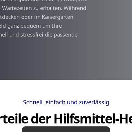
ne Wartezeiten zu erhalten. Während
ntdecken oder im Kaisergarten
arrow_back
arrow_forward
1
Held ganz bequem um Ihre
ell und stressfrei die passende
Schnell, einfach und zuverlässig
teile der Hilfsmittel-