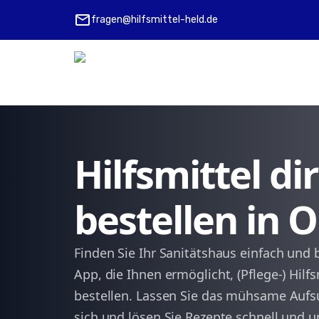
mail
fragen@hilfsmittel-held.de
Hilfsmittel d
bestellen in 
Finden Sie Ihr Sanitätshaus einfach und 
App, die Ihnen ermöglicht, (Pflege-) Hilf
bestellen. Lassen Sie das mühsame Aufsu
sich und lösen Sie Rezepte schnell und u