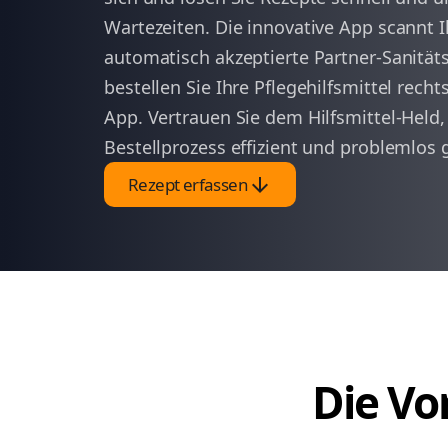
Wartezeiten. Die innovative App scannt 
automatisch akzeptierte Partner-Sanität
bestellen Sie Ihre Pflegehilfsmittel recht
App. Vertrauen Sie dem Hilfsmittel-Held,
Bestellprozess effizient und problemlos g
arrow_downward
Rezept erfassen
Die Vor