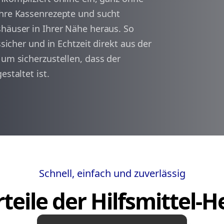
Ihre Kassenrezepte und sucht
shäuser in Ihrer Nähe heraus. So
arrow_back
arrow_forward
1
ssicher und in Echtzeit direkt aus der
 um sicherzustellen, dass der
estaltet ist.
Schnell, einfach und zuverlässig
teile der Hilfsmittel-