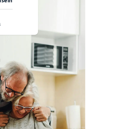
useln
s