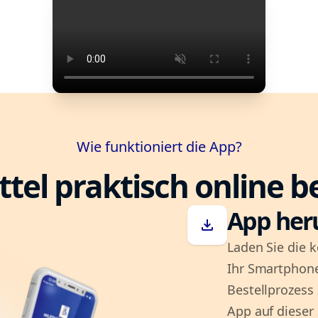
Wie funktioniert die App?
ttel praktisch online b
App her
download
Laden Sie die k
Ihr Smartphone
Bestellprozess
App auf dieser 