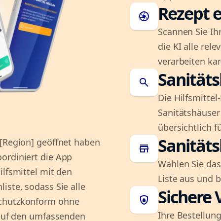
Rezept e
camera
Scannen Sie Ih
die KI alle rel
verarbeiten ka
Sanität
search
Die Hilfsmitte
Sanitätshäuser 
übersichtlich fü
Sanität
 [Region] geöffnet haben
store
ordiniert die App
Wählen Sie das
ilfsmittel mit den
Liste aus und 
iste, sodass Sie alle
Sichere 
shield_lock
schutzkonform ohne
Ihre Bestellung
e auf den umfassenden