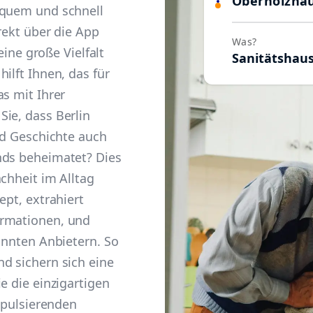
Oberholzhä
equem und schnell
irekt über die App
Was?
 eine große Vielfalt
Sanitätshau
ilft Ihnen, das für
as mit Ihrer
ie, dass Berlin
und Geschichte auch
nds beheimatet? Dies
chheit im Alltag
ept, extrahiert
ormationen, und
kannten Anbietern. So
d sichern sich eine
e die einzigartigen
r pulsierenden