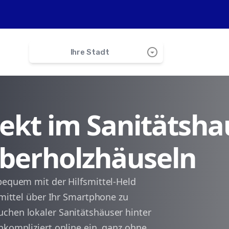
arrow_drop_down_circle
Ihre Stadt
search
irekt im Sanitätsha
Attenkirchen
Oberholzhäuseln
Au
Nandlstadt
bequem mit der Hilfsmittel-Held
smittel über Ihr Smartphone zu
Zolling
chen lokaler Sanitätshäuser hinter
nkompliziert online ein, ganz ohne
Wolfersdorf