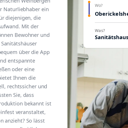
erischen Weinbergen
Wo?
ür Naturliebhaber ein
Oberickelsh
r diejenigen, die
Aufwand. Mit der
Was?
 können Bewohner und
Sanitätshau
 Sanitätshäuser
 bequem über die App
 und entspannte
eßen oder eine
ietet Ihnen die
ell, rechtssicher und
sten Sie, dass
roduktion bekannt ist
einfest veranstaltet,
n anzieht? So lässt