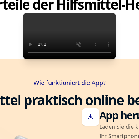
teile der Hilfsmittel-
Wie funktioniert die App?
ttel praktisch online b
App her
download
Laden Sie die k
Ihr Smartphone