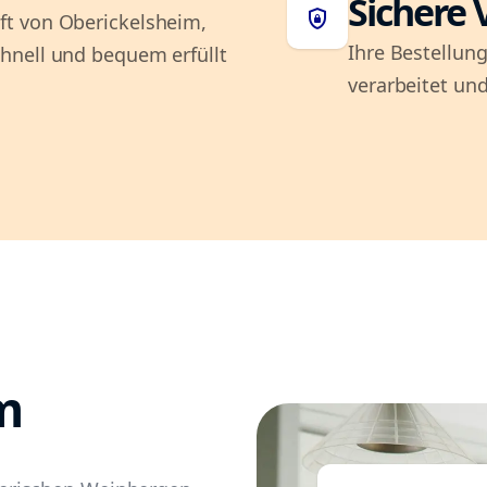
Sichere 
shield_lock
ft von Oberickelsheim,
Ihre Bestellung
hnell und bequem erfüllt
verarbeitet und
m