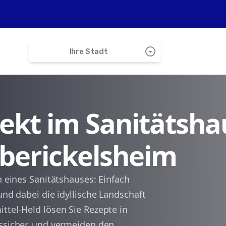
arrow_drop_down_circle
Ihre Stadt
search
irekt im Sanitätsha
Martinsheim
Oberickelsheim
Hemmersheim
Obernbreit
n eines Sanitätshauses: Einfach
und dabei die idyllische Landschaft
Marktbreit
ttel-Held lösen Sie Rezepte in
tssicher, und vermeiden den
Gollhofen