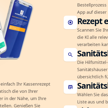
Bestellprozess
App auf dieser 
Rezept e
camera
Scannen Sie Ih
die KI alle rel
verarbeiten ka
Sanität
search
Die Hilfsmitte
Sanitätshäuser 
übersichtlich fü
Sanität
 einfach Ihr Kassenrezept
store
tisch die von Ihrer
Wählen Sie das
r in der Nähe, um Ihre
Liste aus und 
stellen. Genießen Sie