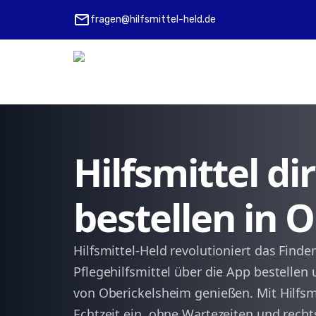
mail
fragen@hilfsmittel-held.de
Hilfsmittel d
bestellen in 
Hilfsmittel-Held revolutioniert das Finde
Pflegehilfsmittel über die App bestellen 
von Oberickelsheim genießen. Mit Hilfsmi
Echtzeit ein, ohne Wartezeiten und rech