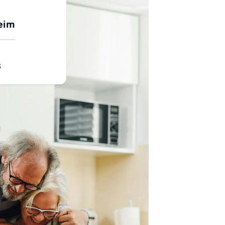
eim
s