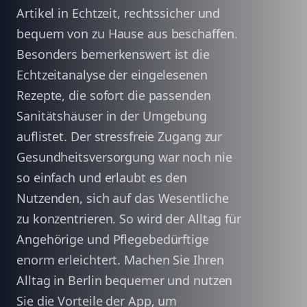
Artikel in Echtzeit, rechtssicher und
bequem von zu Hause aus beschaffen.
Besonders bemerkenswert ist die
Echtzeitanalyse der eingelesenen
Rezepte, die sofort die passenden
Sanitätshäuser in der Umgebung
auflistet. Der stressfreie Zugang zur
Gesundheitsversorgung war noch nie
so einfach und erlaubt es den
Nutzenden, sich auf das Wesentliche
zu konzentrieren. So wird der Alltag für
Angehörige und Pflegebedürftige
enorm erleichtert. Machen Sie Ihren
Alltag in Berlin bequemer und nutzen
Sie die Vorteile der App, um