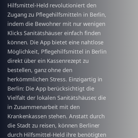
Hilfsmittel-Held revolutioniert den
Zugang zu Pflegehilfsmitteln in Berlin,
indem die Bewohner mit nur wenigen
Klicks Sanitätshäuser einfach finden
können. Die App bietet eine nahtlose
Möglichkeit, Pflegehilfsmittel in Berlin
direkt über ein Kassenrezept zu
bestellen, ganz ohne den
herkömmlichen Stress. Einzigartig in
Berlin: Die App berücksichtigt die
Vielfalt der lokalen Sanitätshäuser, die
in Zusammenarbeit mit den
Krankenkassen stehen. Anstatt durch
die Stadt zu reisen, können Berliner
durch Hilfsmittel-Held ihre benötigten