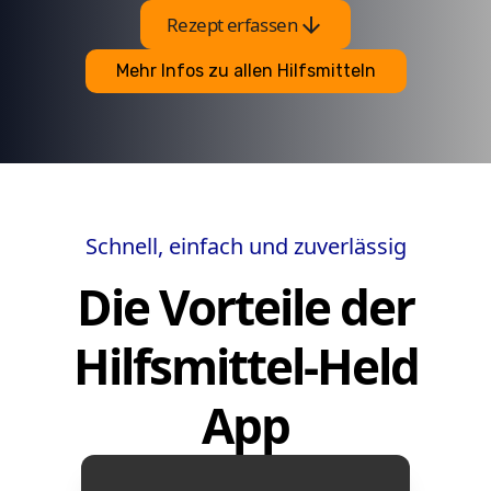
arrow_downward
Rezept erfassen
Mehr Infos zu allen Hilfsmitteln
Schnell, einfach und zuverlässig
Die Vorteile der
Hilfsmittel-Held
App