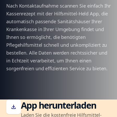
Nach Kontaktaufnahme scannen Sie einfach Ihr
Kassenrezept mit der Hilfsmittel-Held App, die
automatisch passende Sanitätshäuser Ihrer
Krankenkasse in Ihrer Umgebung findet und
Ihnen so ermöglicht, die benötigten
Pflegehilfsmittel schnell und unkompliziert zu
bestellen. Alle Daten werden rechtssicher und
in Echtzeit verarbeitet, um Ihnen einen
sorgenfreien und effizienten Service zu bieten.
App herunterladen
download
Laden Sie die kostenfreie Hilfsmittel-