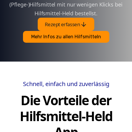
(Pflege-)Hilfsmittel mit nur wenigen Klicks bei
Hilfsmittel-Held bestellst.
arrow_downward
Rezept erfassen
Mehr Infos zu allen Hilfsmitteln
Schnell, einfach und zuverlässig
Die Vorteile der
Hilfsmittel-Held