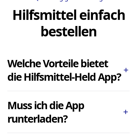
Hilfsmittel einfach
bestellen
Welche Vorteile bietet
add
die Hilfsmittel-Held App?
Die Hilfsmittel-Held App ermöglicht es
Muss ich die App
Ihnen, dringend benötigte Pflegehilfsmittel
add
und Hilfsmittel schnell und bequem zu
runterladen?
bestellen, ohne lokale Sanitätshäuser
aufsuchen oder kontaktieren zu müssen.