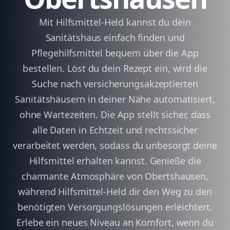
Mit Hilfsmittel-Held kannst du dein
Sanitätshaus einfach finden und
Pflegehilfsmittel bequem über die App
bestellen. Löst du dein Rezept ein, wird die
Suche nach versicherungsakzeptierten
Sanitätshäusern in deiner Nähe automatisiert,
ohne Wartezeiten. Die App stellt sicher, dass
alle Daten in Echtzeit und rechtssicher
verarbeitet werden, sodass du unbesorgt deine
Hilfsmittel erhalten kannst. Genieße die
charmante Atmosphäre von Obertshausen,
während Hilfsmittel-Held dir den Weg zu den
benötigten Versorgungslösungen erleichtert.
Erlebe ein neues Niveau an Komfort, wenn du