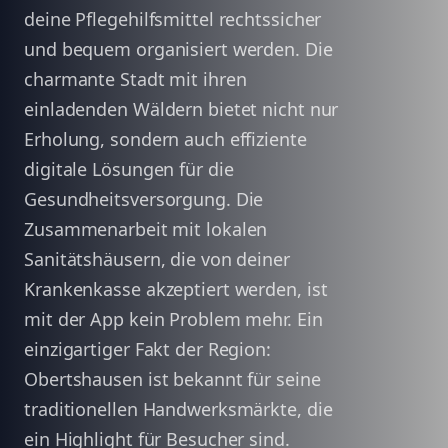
deine Pflegehilfsmittel rechtssicher
und bequem organisiert werden. Die
charmante Stadt mit ihren
einladenden Wäldern bietet nicht nur
Erholung, sondern auch effiziente
digitale Lösungen für die
Gesundheitsversorgung. Die
Zusammenarbeit mit lokalen
Sanitätshäusern, die von deiner
Krankenkasse akzeptiert werden, ist
mit der App kein Problem mehr. Ein
einzigartiger Fakt der Region:
Obertshausen ist bekannt für seine
traditionellen Handwerksmärkte, die
ein Highlight für Besucher sind.