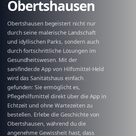
Obertshausen
Obertshausen begeistert nicht nur
durch seine malerische Landschaft
und idyllischen Parks, sondern auch
durch fortschrittliche Lösungen im
Gesundheitswesen. Mit der
sanifinder.de App von Hilfsmittel-Held
wird das Sanitätshaus einfach
gefunden: Sie ermöglicht es,
Pflegehilfsmittel direkt über die App in
Echtzeit und ohne Wartezeiten zu
bestellen. Erlebe die Geschichte von
Obertshausen, während du die
angenehme Gewissheit hast, dass