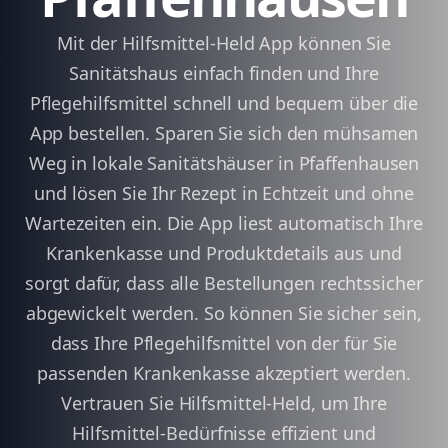
Mit der Hilfsmittel-Held App können Sie
Sanitätshaus einfach finden und Ihre
Pflegehilfsmittel schnell und bequem über die
App bestellen. Sparen Sie sich den mühsamen
Weg in lokale Sanitätshäuser in Pfaffenhausen
und lösen Sie Ihr Rezept in Echtzeit und ohne
Wartezeiten ein. Die App liest automatisch Ihre
Krankenkasse und Produktdetails aus und
sorgt dafür, dass alle Bestellungen rechtssicher
abgewickelt werden. So können Sie sicher sein,
dass Ihre Pflegehilfsmittel von der für Sie
passenden Krankenkasse akzeptiert werden.
Vertrauen Sie Hilfsmittel-Held, um Ihre
Hilfsmittel-Bedürfnisse effizient und