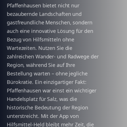
Pfaffenhausen bietet nicht nur
bezaubernde Landschaften und
gastfreundliche Menschen, sondern
auch eine innovative Lösung für den
Bezug von Hilfsmitteln ohne
Wartezeiten. Nutzen Sie die
zahlreichen Wander- und Radwege der
Region, während Sie auf Ihre
Bestellung warten – ohne jegliche
Bürokratie. Ein einzigartiger Fakt:
Pfaffenhausen war einst ein wichtiger
Handelsplatz für Salz, was die
historische Bedeutung der Region
unterstreicht. Mit der App von
Hilfsmittel-Held bleibt mehr Zeit, die