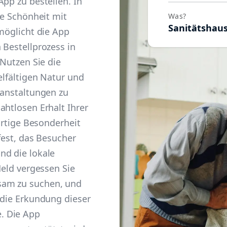
App zu bestellen. In
he Schönheit mit
Was?
Sanitätshau
rmöglicht die App
 Bestellprozess in
 Nutzen Sie die
elfältigen Natur und
ranstaltungen zu
ahtlosen Erhalt Ihrer
gartige Besonderheit
ifest, das Besucher
nd die lokale
Held vergessen Sie
sam zu suchen, und
 die Erkundung dieser
. Die App