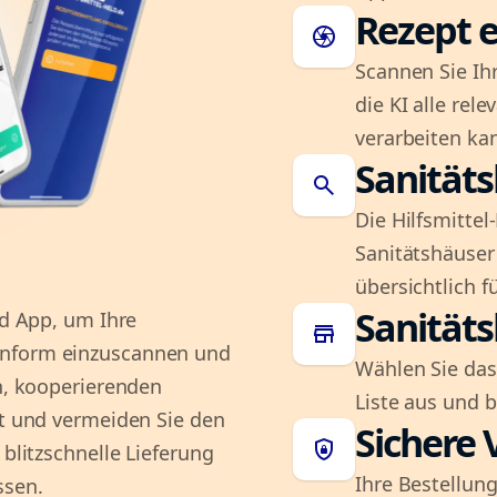
Rezept e
camera
Scannen Sie Ih
die KI alle rel
verarbeiten ka
Sanität
search
Die Hilfsmitte
Sanitätshäuser 
übersichtlich fü
Sanität
ld App, um Ihre
store
onform einzuscannen und
Wählen Sie das
en, kooperierenden
Liste aus und 
it und vermeiden Sie den
Sichere 
shield_lock
 blitzschnelle Lieferung
Ihre Bestellung
ssen.