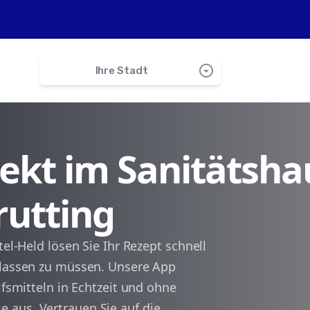
arrow_drop_down_circle
Ihre Stadt
search
irekt im Sanitätsha
Stephanskirchen
rutting
Söchtenau
Riedering
tel-Held lösen Sie Ihr Rezept schnell
rlassen zu müssen. Unsere App
Vogtareuth
lfsmitteln in Echtzeit und ohne
 aus. Vertrauen Sie auf die
Rosenheim