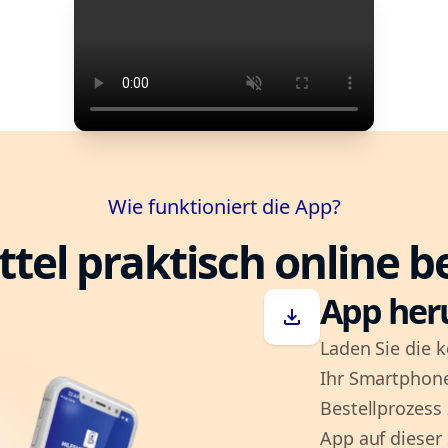
Wie funktioniert die App?
ttel praktisch online b
App her
download
Laden Sie die k
Ihr Smartphone
Bestellprozess
App auf dieser 