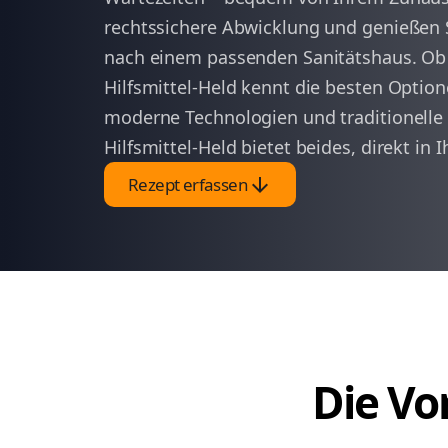
rechtssichere Abwicklung und genießen S
nach einem passenden Sanitätshaus. Ob Hi
Hilfsmittel-Held kennt die besten Option
moderne Technologien und traditionelle
Hilfsmittel-Held bietet beides, direkt in 
arrow_downward
Rezept erfassen
Die Vor