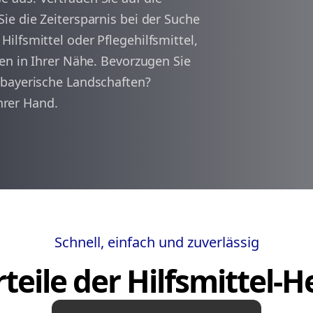
ie die Zeitersparnis bei der Suche
lfsmittel oder Pflegehilfsmittel,
arrow_back
arrow_forward
1
en in Ihrer Nähe. Bevorzugen Sie
 bayerische Landschaften?
Ihrer Hand.
Schnell, einfach und zuverlässig
teile der Hilfsmittel-