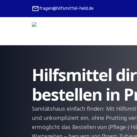
mail
fragen@hilfsmittel-held.de
Hilfsmittel d
bestellen in P
Sanitätshaus einfach finden: Mit Hilfsmit
und unkompliziert ein, ohne Prutting ve
ermöglicht das Bestellen von (Pflege-) Hi
Wartezeiten – bequem von Ihrem Zuhause