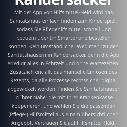
Mit der App von Hilfsmittel-Held wird das
Sanitätshaus einfach finden zum Kinderspiel,
sodass Sie Pflegehilfsmittel schnell und
bequem über Ihr Smartphone bestellen
können. Kein umständlicher Weg mehr zu den
Sanitätshäusern in Randersacker, denn die App
erledigt alles in Echtzeit und ohne Wartezeiten.
Zusätzlich entfällt das manuelle Einlösen des
Rezepts, da alle Prozesse rechtssicher digital
abgewickelt werden. Finden Sie Sanitätshäuser
in Ihrer Nähe, die mit Ihrer Krankenkasse
kooperieren, und wählen Sie die passenden
(Pflege-) Hilfsmittel aus einem übersichtlichen
Angebot. Vertrauen Sie auf Hilfsmittel-Held,