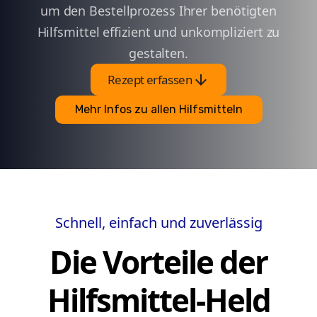
um den Bestellprozess Ihrer benötigten
Hilfsmittel effizient und unkompliziert zu
gestalten.
arrow_downward
Rezept erfassen
Mehr Infos zu allen Hilfsmitteln
Schnell, einfach und zuverlässig
Die Vorteile der
Hilfsmittel-Held