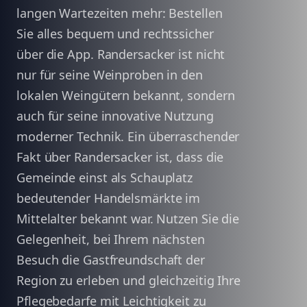
langen Wartezeiten mehr: Bestellen
Sie alles bequem und rechtssicher
über die App. Randersacker ist nicht
nur für seine Weinproben in den
lokalen Weingütern bekannt, sondern
auch für seine innovative Nutzung
moderner Technik. Ein überraschender
Fakt über Randersacker ist, dass die
Gemeinde einst als Schauplatz
bedeutender Handelsmärkte im
Mittelalter bekannt war. Nutzen Sie die
Gelegenheit, bei Ihrem nächsten
Besuch die Gastfreundschaft der
Region zu erleben und gleichzeitig Ihre
Pflegebedarfe mit Leichtigkeit zu