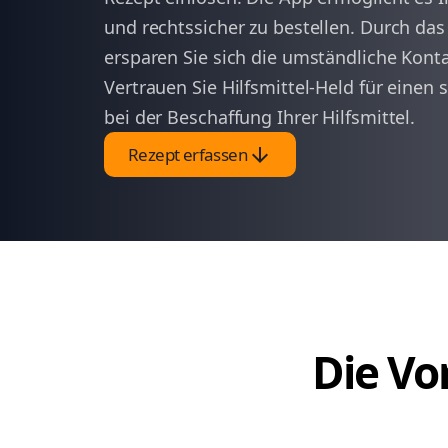
und rechtssicher zu bestellen. Durch da
ersparen Sie sich die umständliche Kon
Vertrauen Sie Hilfsmittel-Held für einen 
bei der Beschaffung Ihrer Hilfsmittel.
arrow_downward
Rezept erfassen
Die Vor