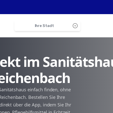
arrow_drop_down_circle
Ihre Stadt
search
irekt im Sanitätsha
Ruschberg
Reichenbach
Frauenberg
Sonnenberg-Winnenberg
Sanitätshaus einfach finden, ohne
eichenbach. Bestellen Sie Ihre
Kronweiler
direkt über die App, indem Sie Ihr
nen, Pflegehilfsmittel in Echtzeit
Nohen