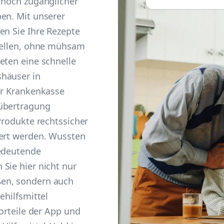
 noch zugänglicher
en. Mit unserer
en Sie Ihre Rezepte
stellen, ohne mühsam
eten eine schnelle
shäuser in
er Krankenkasse
nübertragung
Produkte rechtssicher
fert werden. Wussten
bedeutende
Sie hier nicht nur
en, sondern auch
ehilfsmittel
Vorteile der App und