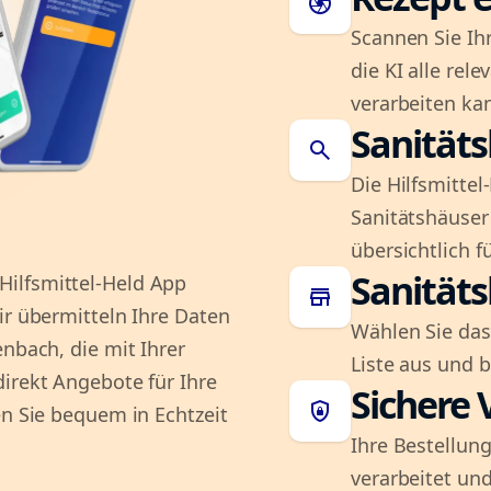
camera
Scannen Sie Ih
die KI alle rel
verarbeiten ka
Sanität
search
Die Hilfsmitte
Sanitätshäuser 
übersichtlich fü
Sanität
ilfsmittel-Held App
store
ir übermitteln Ihre Daten
Wählen Sie das
enbach, die mit Ihrer
Liste aus und 
irekt Angebote für Ihre
Sichere 
shield_lock
en Sie bequem in Echtzeit
Ihre Bestellung
verarbeitet und