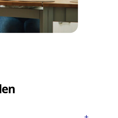
len
add