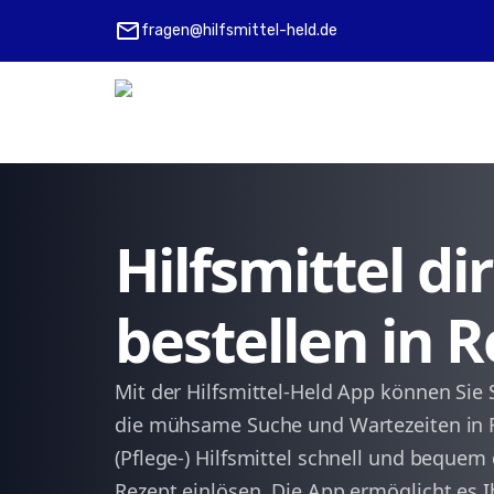
mail
fragen@hilfsmittel-held.de
Hilfsmittel d
bestellen in 
Mit der Hilfsmittel-Held App können Sie 
die mühsame Suche und Wartezeiten in R
(Pflege-) Hilfsmittel schnell und bequem 
Rezept einlösen. Die App ermöglicht es Ih