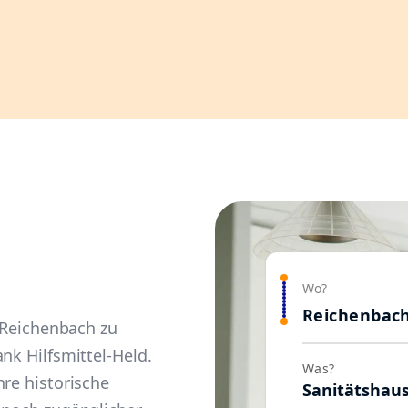
Wo?
Reichenbac
n Reichenbach zu
nk Hilfsmittel-Held.
Was?
hre historische
Sanitätshau