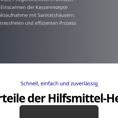
s Einscannen der Kassenrezepte
taktaufnahme mit Sanitätshäusern.
arrow_back
arrow_forward
1
stressfreien und effizienten Prozess
Schnell, einfach und zuverlässig
teile der Hilfsmittel-