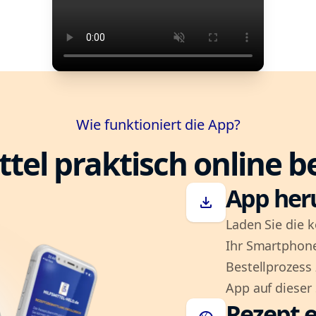
Wie funktioniert die App?
ttel praktisch online b
App her
download
Laden Sie die k
Ihr Smartphone
Bestellprozess
App auf dieser 
Rezept e