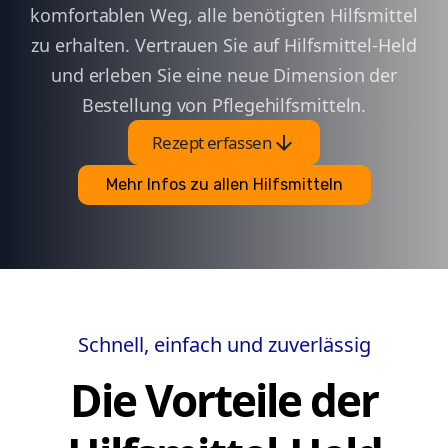
komfortablen Weg, alle benötigten Hilfsmittel
zu erhalten. Vertrauen Sie auf Hilfsmittel-Held
und erleben Sie eine neue Dimension der
Bestellung von Pflegehilfsmitteln.
arrow_downward
Rezept erfassen
Mehr Infos zu allen Hilfsmitteln
Schnell, einfach und zuverlässig
Die Vorteile der