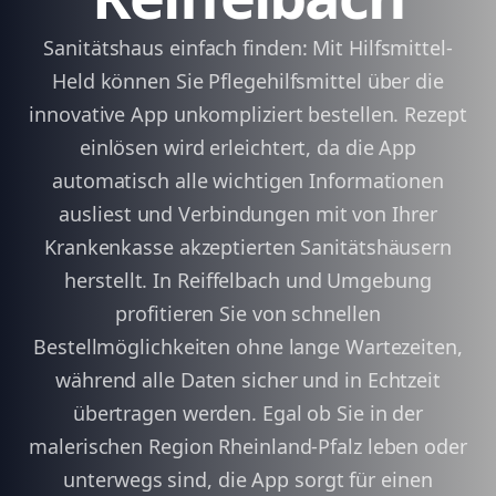
Sanitätshaus einfach finden: Mit Hilfsmittel-
Held können Sie Pflegehilfsmittel über die
innovative App unkompliziert bestellen. Rezept
einlösen wird erleichtert, da die App
automatisch alle wichtigen Informationen
ausliest und Verbindungen mit von Ihrer
Krankenkasse akzeptierten Sanitätshäusern
herstellt. In Reiffelbach und Umgebung
profitieren Sie von schnellen
Bestellmöglichkeiten ohne lange Wartezeiten,
während alle Daten sicher und in Echtzeit
übertragen werden. Egal ob Sie in der
malerischen Region Rheinland-Pfalz leben oder
unterwegs sind, die App sorgt für einen