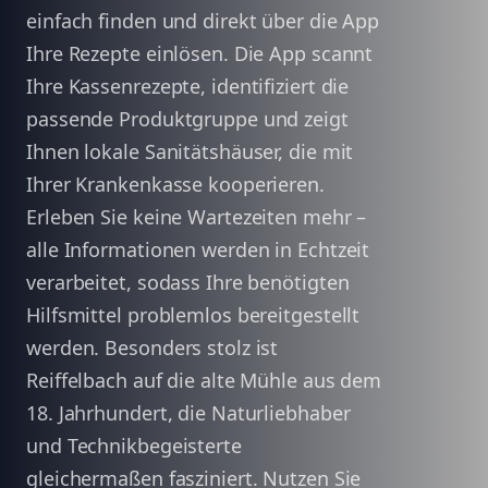
einfach finden und direkt über die App
Ihre Rezepte einlösen. Die App scannt
Ihre Kassenrezepte, identifiziert die
passende Produktgruppe und zeigt
Ihnen lokale Sanitätshäuser, die mit
Ihrer Krankenkasse kooperieren.
Erleben Sie keine Wartezeiten mehr –
alle Informationen werden in Echtzeit
verarbeitet, sodass Ihre benötigten
Hilfsmittel problemlos bereitgestellt
werden. Besonders stolz ist
Reiffelbach auf die alte Mühle aus dem
18. Jahrhundert, die Naturliebhaber
und Technikbegeisterte
gleichermaßen fasziniert. Nutzen Sie