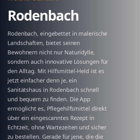
Rodenbach
Rodenbach, eingebettet in malerische
Landschaften, bietet seinen
Bewohnern nicht nur Naturidylle,
sondern auch innovative Lösungen für
den Alltag. Mit Hilfsmittel-Held ist es
jetzt einfacher denn je, ein
Sanitätshaus in Rodenbach schnell
und bequem zu finden. Die App
ermöglicht es, Pflegehilfsmittel direkt
über ein eingescanntes Rezept in
Echtzeit, ohne Wartezeiten und sicher
zu bestellen. Gerade für jene, die die