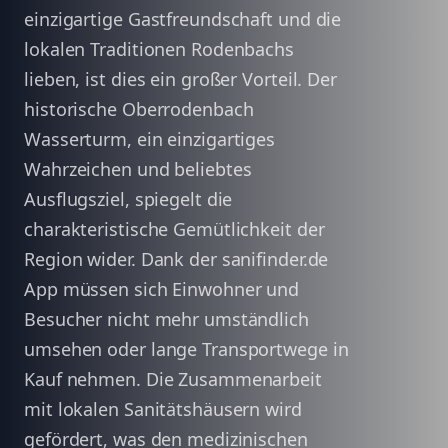
einzigartige Gastfreundschaft und die
lokalen Traditionen Rodenbachs
lieben, ist dies ein großer Vorteil. Der
historische Oberrodenbach
Wasserturm, ein einzigartiges
Wahrzeichen und beliebtes
Ausflugsziel, spiegelt die
charakteristische Gemütlichkeit der
Region wider. Dank der sanifinder.de
App müssen sich Einwohner und
Besucher nicht mehr umständlich
umsehen oder lange Transportwege in
Kauf nehmen. Die Zusammenarbeit
mit lokalen Sanitätshäusern wird
gefördert, was den medizinischen