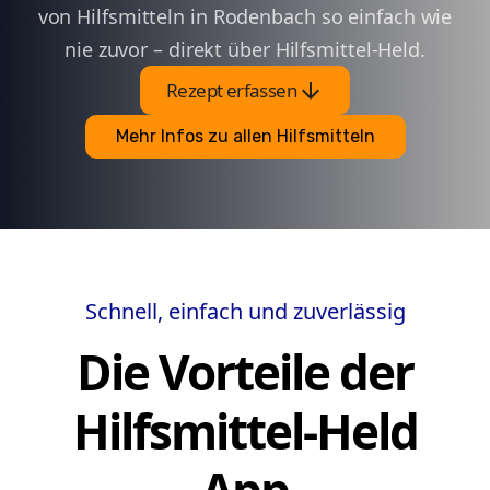
von Hilfsmitteln in Rodenbach so einfach wie
nie zuvor – direkt über Hilfsmittel-Held.
arrow_downward
Rezept erfassen
Mehr Infos zu allen Hilfsmitteln
Schnell, einfach und zuverlässig
Die Vorteile der
Hilfsmittel-Held