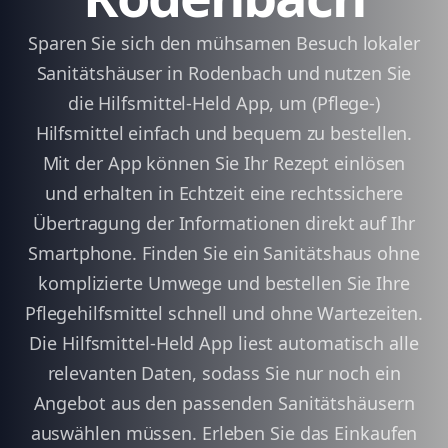
Sparen Sie sich den mühsamen Besuch lokaler
Sanitätshäuser in Rodenbach und nutzen Sie
die Hilfsmittel-Held App, um (Pflege-)
Hilfsmittel einfach und bequem zu bestellen.
Mit der App können Sie Ihr Rezept einlösen
und erhalten in Echtzeit eine rechtssichere
Übertragung der Informationen direkt auf Ihr
Smartphone. Finden Sie ein Sanitätshaus ohne
komplizierte Umwege und bestellen Sie Ihre
Pflegehilfsmittel schnell und ohne Wartezeiten.
Die Hilfsmittel-Held App liest automatisch alle
relevanten Daten, sodass Sie nur noch ein
Angebot aus den passenden Sanitätshäusern
auswählen müssen. Erleben Sie das Einkaufen