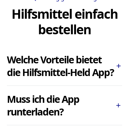
Hilfsmittel einfach
bestellen
Welche Vorteile bietet
add
die Hilfsmittel-Held App?
Die Hilfsmittel-Held App ermöglicht es
Muss ich die App
Ihnen, dringend benötigte Pflegehilfsmittel
add
und Hilfsmittel schnell und bequem zu
runterladen?
bestellen, ohne lokale Sanitätshäuser
aufsuchen oder kontaktieren zu müssen.