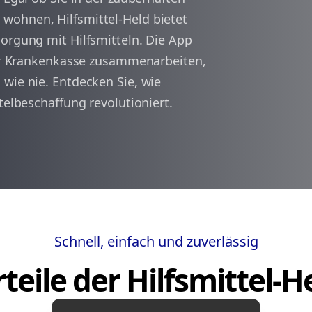
wohnen, Hilfsmittel-Held bietet
sorgung mit Hilfsmitteln. Die App
arrow_back
arrow_forward
1
hrer Krankenkasse zusammenarbeiten,
wie nie. Entdecken Sie, wie
telbeschaffung revolutioniert.
Schnell, einfach und zuverlässig
teile der Hilfsmittel-