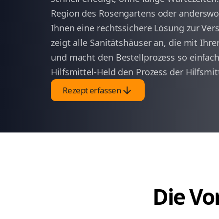
Region des Rosengartens oder anderswo 
Ihnen eine rechtssichere Lösung zur Ver
zeigt alle Sanitätshäuser an, die mit I
und macht den Bestellprozess so einfach 
Hilfsmittel-Held den Prozess der Hilfsmit
arrow_downward
Rezept erfassen
Die Vor