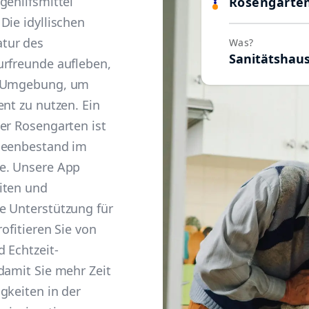
gehilfsmittel
Rosengarte
Die idyllischen
tur des
Was?
Sanitätshau
urfreunde aufleben,
e Umgebung, um
ent zu nutzen. Ein
er Rosengarten ist
ideenbestand im
e. Unsere App
iten und
e Unterstützung für
ofitieren Sie von
 Echtzeit-
damit Sie mehr Zeit
gkeiten in der