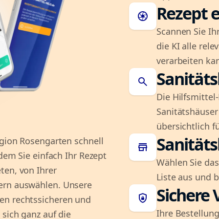
Rezept e
camera
Scannen Sie Ih
die KI alle rel
verarbeiten ka
Sanität
search
Die Hilfsmitte
Sanitätshäuser 
übersichtlich fü
Sanität
egion Rosengarten schnell
store
ndem Sie einfach Ihr Rezept
Wählen Sie das
ten, von Ihrer
Liste aus und 
ern auswählen. Unsere
Sichere 
shield_lock
en rechtssicheren und
Ihre Bestellung
 sich ganz auf die