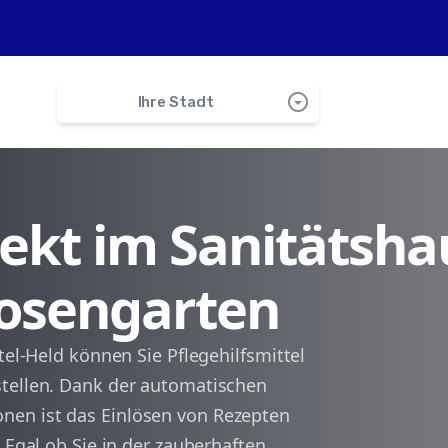
arrow_drop_down_circle
Ihre Stadt
search
irekt im Sanitätsha
Schwäbisch Hall
Rosengarten
Michelfeld
Fichtenberg
tel-Held können Sie Pflegehilfsmittel
stellen. Dank der automatischen
Oberrot
nen ist das Einlösen von Rezepten
 Egal ob Sie in der zauberhaften
Untermünkheim