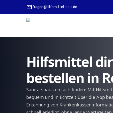
mail
fragen@hilfsmittel-held.de
Hilfsmittel d
bestellen in 
Sanitätshaus einfach finden: Mit Hilfsmit
bequem und in Echtzeit über die App be
Erkennung von Krankenkasseninformatio
schnell erledigt, ohne lange Wartezeiten.