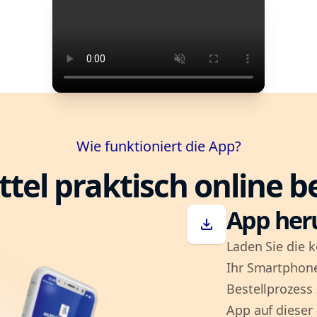
Wie funktioniert die App?
ttel praktisch online b
App her
download
Laden Sie die k
Ihr Smartphone
Bestellprozess
App auf dieser 