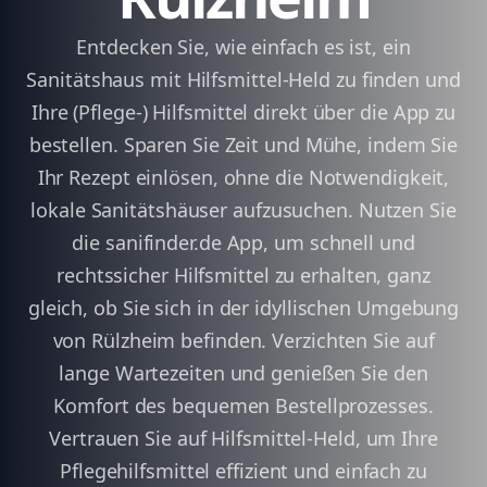
Entdecken Sie, wie einfach es ist, ein
Sanitätshaus mit Hilfsmittel-Held zu finden und
Ihre (Pflege-) Hilfsmittel direkt über die App zu
bestellen. Sparen Sie Zeit und Mühe, indem Sie
Ihr Rezept einlösen, ohne die Notwendigkeit,
lokale Sanitätshäuser aufzusuchen. Nutzen Sie
die sanifinder.de App, um schnell und
rechtssicher Hilfsmittel zu erhalten, ganz
gleich, ob Sie sich in der idyllischen Umgebung
von Rülzheim befinden. Verzichten Sie auf
lange Wartezeiten und genießen Sie den
Komfort des bequemen Bestellprozesses.
Vertrauen Sie auf Hilfsmittel-Held, um Ihre
Pflegehilfsmittel effizient und einfach zu