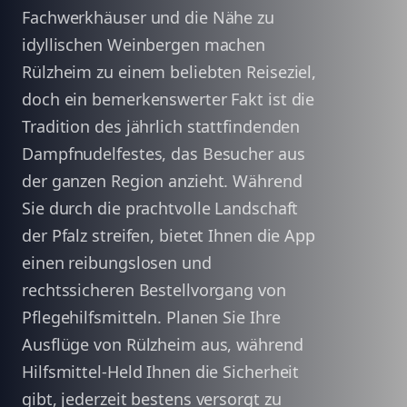
Fachwerkhäuser und die Nähe zu
idyllischen Weinbergen machen
Rülzheim zu einem beliebten Reiseziel,
doch ein bemerkenswerter Fakt ist die
Tradition des jährlich stattfindenden
Dampfnudelfestes, das Besucher aus
der ganzen Region anzieht. Während
Sie durch die prachtvolle Landschaft
der Pfalz streifen, bietet Ihnen die App
einen reibungslosen und
rechtssicheren Bestellvorgang von
Pflegehilfsmitteln. Planen Sie Ihre
Ausflüge von Rülzheim aus, während
Hilfsmittel-Held Ihnen die Sicherheit
gibt, jederzeit bestens versorgt zu