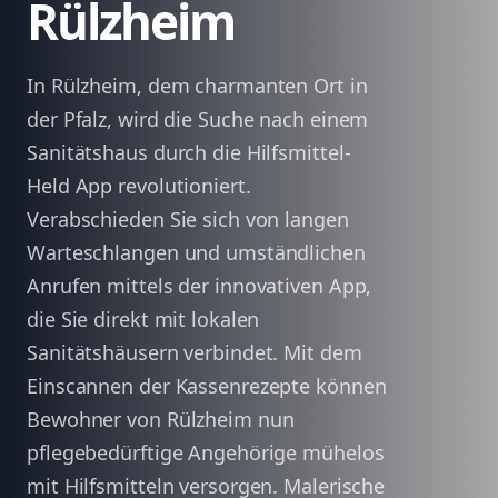
Rülzheim
In Rülzheim, dem charmanten Ort in
der Pfalz, wird die Suche nach einem
Sanitätshaus durch die Hilfsmittel-
Held App revolutioniert.
Verabschieden Sie sich von langen
Warteschlangen und umständlichen
Anrufen mittels der innovativen App,
die Sie direkt mit lokalen
Sanitätshäusern verbindet. Mit dem
Einscannen der Kassenrezepte können
Bewohner von Rülzheim nun
pflegebedürftige Angehörige mühelos
mit Hilfsmitteln versorgen. Malerische