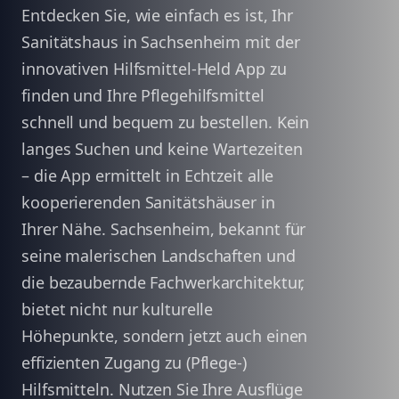
Entdecken Sie, wie einfach es ist, Ihr
Sanitätshaus in Sachsenheim mit der
innovativen Hilfsmittel-Held App zu
finden und Ihre Pflegehilfsmittel
schnell und bequem zu bestellen. Kein
langes Suchen und keine Wartezeiten
– die App ermittelt in Echtzeit alle
kooperierenden Sanitätshäuser in
Ihrer Nähe. Sachsenheim, bekannt für
seine malerischen Landschaften und
die bezaubernde Fachwerkarchitektur,
bietet nicht nur kulturelle
Höhepunkte, sondern jetzt auch einen
effizienten Zugang zu (Pflege-)
Hilfsmitteln. Nutzen Sie Ihre Ausflüge