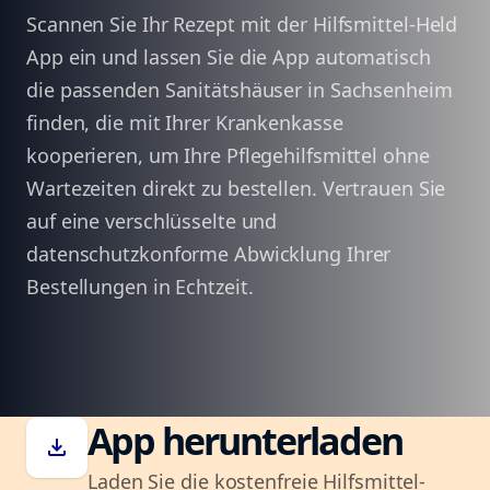
Scannen Sie Ihr Rezept mit der Hilfsmittel-Held
App ein und lassen Sie die App automatisch
die passenden Sanitätshäuser in Sachsenheim
finden, die mit Ihrer Krankenkasse
kooperieren, um Ihre Pflegehilfsmittel ohne
Wartezeiten direkt zu bestellen. Vertrauen Sie
auf eine verschlüsselte und
datenschutzkonforme Abwicklung Ihrer
Bestellungen in Echtzeit.
App herunterladen
download
Laden Sie die kostenfreie Hilfsmittel-