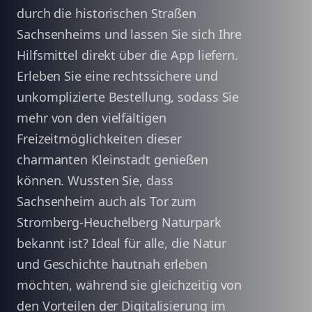
durch die historischen Straßen
Sachsenheims und lassen Sie sich Ihre
Hilfsmittel direkt über die App liefern.
Erleben Sie eine rechtssichere und
unkomplizierte Bestellung, sodass Sie
mehr von den vielfältigen
Freizeitmöglichkeiten dieser
charmanten Kleinstadt genießen
können. Wussten Sie, dass
Sachsenheim auch als Tor zum
Stromberg-Heuchelberg Naturpark
bekannt ist? Ideal für alle, die Natur
und Geschichte hautnah erleben
möchten, während sie gleichzeitig von
den Vorteilen der Digitalisierung im