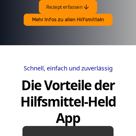
arrow_downward
Rezept erfassen
Mehr Infos zu allen Hilfsmitteln
Schnell, einfach und zuverlässig
Die Vorteile der
Hilfsmittel-Held
App