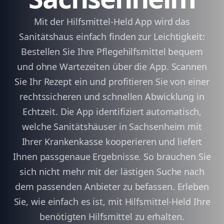
Mit der Hilfsmittel-Held App wird das
Sanitätshaus einfach finden zur Leichtigkeit:
Bestellen Sie Ihre Pflegehilfsmittel bequem
und ohne Wartezeiten über die App. Scannen
Sie Ihr Rezept ein und profitieren Sie von einer
rechtssicheren und schnellen Abwicklung in
Echtzeit. Die App identifiziert automatisch,
welche Sanitätshäuser in Sachsenheim mit
Ihrer Krankenkasse kooperieren und liefert
Ihnen passgenaue Ergebnisse. So brauchen Sie
sich nicht mehr mit der lästigen Suche nach
dem passenden Anbieter zu befassen. Erleben
Sie, wie einfach es ist, mit Hilfsmittel-Held Ihre
benötigten Hilfsmittel zu erhalten.