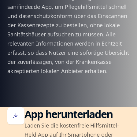
sanifinder.de App, um Pflegehilfsmittel schnell
und datenschutzkonform über das Einscannen
der Kassenrezepte zu bestellen, ohne lokale
Sanitätshäuser aufsuchen zu müssen. Alle
relevanten Informationen werden in Echtzeit
erfasst, so dass Nutzer eine sofortige Übersicht
der zuverlässigen, von der Krankenkasse
akzeptierten lokalen Anbieter erhalten.
App herunterladen
download
Laden Sie die kostenfreie Hilfsmittel-
Held App auf Ihr Smartphone oder