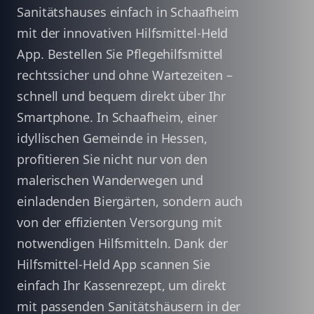
Sanitätshauses einfach in Schaafheim
mit der innovativen Hilfsmittel-Held
App. Bestellen Sie Pflegehilfsmittel
rechtssicher und ohne Wartezeiten –
schnell und bequem direkt über Ihr
Smartphone. In Schaafheim, einer
idyllischen Gemeinde in Hessen,
profitieren Sie nicht nur von den
malerischen Wanderwegen und
einladenden Biergärten, sondern auch
von der effizienten Versorgung mit
notwendigen Hilfsmitteln. Dank der
Hilfsmittel-Held App scannen Sie
einfach Ihr Kassenrezept, um direkt
mit passenden Sanitätshäusern in der