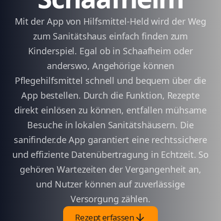
Mit der App von Hilfsmittel-Held wird der Weg
zum Sanitätshaus einfach finden zum
Kinderspiel. Egal ob in Schaafheim oder
anderswo, Angehörige können
Pflegehilfsmittel schnell und bequem über die
App bestellen. Durch die Funktion, Rezepte
direkt einlösen zu können, entfallen mühsame
Besuche in lokalen Sanitätshäusern. Die
sanifinder.de App garantiert eine rechtssichere
und effiziente Datenübertragung in Echtzeit. So
gehören Wartezeiten der Vergangenheit an,
und Nutzer können auf zuverlässige
Versorgung zählen.
arrow_downward
Rezept erfassen