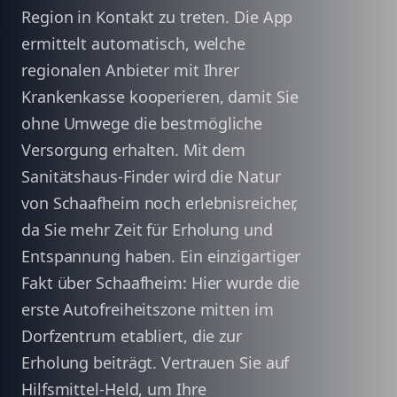
Region in Kontakt zu treten. Die App
ermittelt automatisch, welche
regionalen Anbieter mit Ihrer
Krankenkasse kooperieren, damit Sie
ohne Umwege die bestmögliche
Versorgung erhalten. Mit dem
Sanitätshaus-Finder wird die Natur
von Schaafheim noch erlebnisreicher,
da Sie mehr Zeit für Erholung und
Entspannung haben. Ein einzigartiger
Fakt über Schaafheim: Hier wurde die
erste Autofreiheitszone mitten im
Dorfzentrum etabliert, die zur
Erholung beiträgt. Vertrauen Sie auf
Hilfsmittel-Held, um Ihre