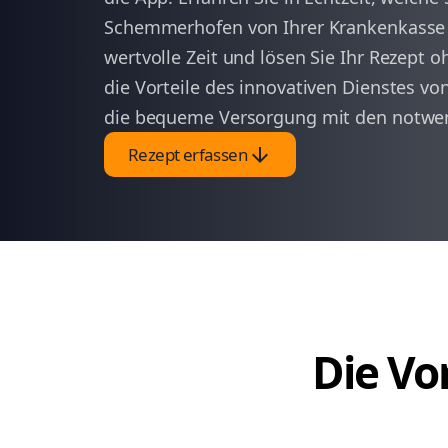
Schemmerhofen von Ihrer Krankenkasse a
wertvolle Zeit und lösen Sie Ihr Rezept 
die Vorteile des innovativen Dienstes vo
die bequeme Versorgung mit den notwen
arrow_downward
Rezept erfassen
Die Vor