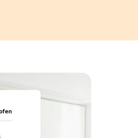
ofen
s