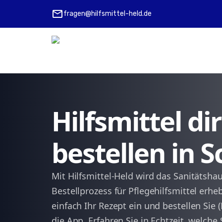
mail
fragen@hilfsmittel-held.de
Hilfsmittel d
bestellen in
Mit Hilfsmittel-Held wird das Sanitätsh
Bestellprozess für Pflegehilfsmittel erhe
einfach Ihr Rezept ein und bestellen Sie (
die App. Erfahren Sie in Echtzeit, welche