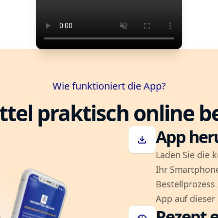
Wie funktioniert die App?
ttel praktisch online b
App her
download
Laden Sie die k
Ihr Smartphone
Bestellprozess
App auf dieser 
Rezept e