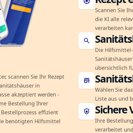
camera
Scannen Sie Ih
die KI alle rel
verarbeiten ka
Sanität
search
Die Hilfsmitte
Sanitätshäuser 
übersichtlich fü
Sanität
er, scannen Sie Ihr Rezept
store
Sanitätshäuser in
Wählen Sie das
sse akzeptiert werden -
Liste aus und 
me Bestellung Ihrer
Sichere 
shield_lock
Bestellprozess effizient
Ihre Bestellung
ie benötigten Hilfsmittel
verarbeitet und