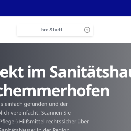
arrow_drop_down_circle
Ihre Stadt
search
irekt im Sanitätsha
Warthausen
 Schemmerhofen
Biberach
Griesingen
aus einfach gefunden und der
blich vereinfacht. Scannen Sie
Maierhof
Pflege-) Hilfsmittel rechtssicher über
 Sanitätshäuser in der Region
Mittelbiberach