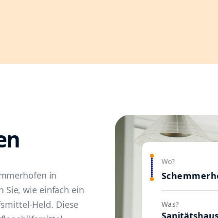
en
Wo?
emmerhofen in
Schemmerh
Sie, wie einfach ein
fsmittel-Held. Diese
Was?
Sanitätshau