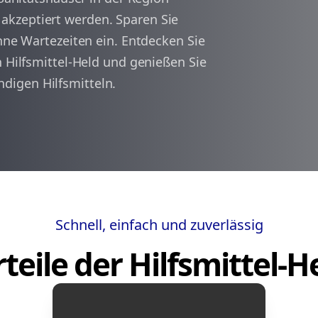
kzeptiert werden. Sparen Sie
ohne Wartezeiten ein. Entdecken Sie
arrow_back
arrow_forward
1
n Hilfsmittel-Held und genießen Sie
digen Hilfsmitteln.
Schnell, einfach und zuverlässig
teile der Hilfsmittel-