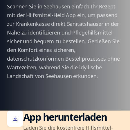
Scannen Sie in Seehausen einfach Ihr Rezept
mit der Hilfsmittel-Held App ein, um passend
zur Krankenkasse direkt Sanitätshäuser in der
Nähe zu identifizieren und Pflegehilfsmittel
sicher und bequem zu bestellen. Genießen Sie
den Komfort eines sicheren,
datenschutzkonformen Bestellprozesses ohne
Wartezeiten, während Sie die idyllische
Landschaft von Seehausen erkunden.
App herunterladen
download
Laden Sie die kostenfreie Hilfsmittel-