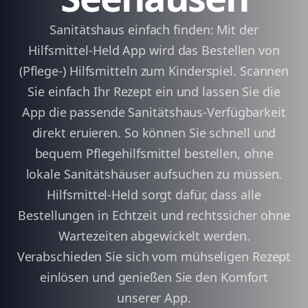
Sanitätshaus einfach finden: Mit der
Hilfsmittel-Held App wird das Bestellen von
(Pflege-) Hilfsmitteln zum Kinderspiel. Scannen
Sie einfach Ihr Rezept ein und lassen Sie die
App die passende Sanitätshaus-Verfügbarkeit
direkt eruieren. So können Sie schnell und
bequem Pflegehilfsmittel bestellen, ohne
lokale Sanitätshäuser aufsuchen zu müssen.
Hilfsmittel-Held sorgt dafür, dass alle
Bestellungen in Echtzeit und rechtssicher ohne
Wartezeiten abgewickelt werden.
Verabschieden Sie sich vom mühseligen Rezept
einlösen und genießen Sie den Komfort
unserer App.