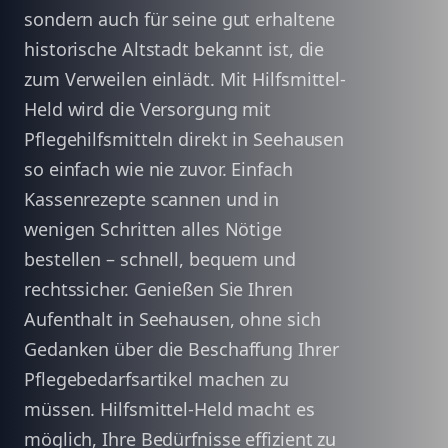
sondern auch für seine gut erhaltene
historische Altstadt bekannt ist, die
zum Verweilen einlädt. Mit Hilfsmittel-
Held wird die Versorgung mit
Pflegehilfsmitteln direkt in Seehausen
so einfach wie nie zuvor. Einfach
Kassenrezepte scannen und in
wenigen Schritten alles Nötige
bestellen – schnell, bequem und
rechtssicher. Genießen Sie Ihren
Aufenthalt in Seehausen, ohne sich
Gedanken über die Beschaffung Ihrer
Pflegebedarfsartikel machen zu
müssen. Hilfsmittel-Held macht es
möglich, Ihre Bedürfnisse effizient zu