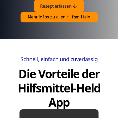
arrow_downward
Rezept erfassen
Mehr Infos zu allen Hilfsmitteln
Schnell, einfach und zuverlässig
Die Vorteile der
Hilfsmittel-Held
App