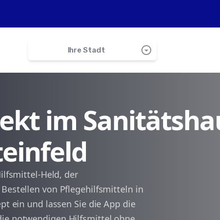
arrow_drop_down_circle
Ihre Stadt
search
irekt im Sanitätsha
Pleisweiler-Oberhofen
teinfeld
Klingenmünster
Gleiszellen-Gleishorbach
ilfsmittel-Held, der
Bestellen von Pflegehilfsmitteln in
Göcklingen
pt ein und lassen Sie die App die
die notwendigen Hilfsmittel ohne
Niederhorbach