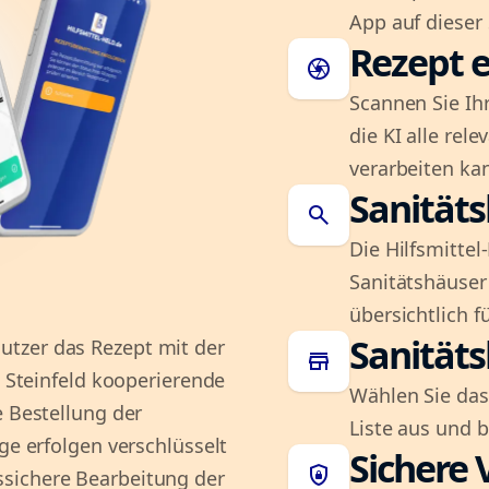
App auf dieser 
Rezept e
camera
Scannen Sie Ih
die KI alle rel
verarbeiten ka
Sanität
search
Die Hilfsmitte
Sanitätshäuser 
übersichtlich fü
Sanität
tzer das Rezept mit der
store
n Steinfeld kooperierende
Wählen Sie das
e Bestellung der
Liste aus und 
ge erfolgen verschlüsselt
Sichere 
shield_lock
sichere Bearbeitung der