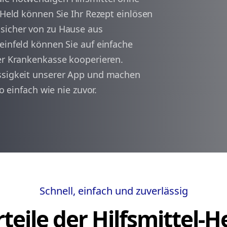
-Held können Sie Ihr Rezept einlösen
sicher von zu Hause aus
arrow_back
arrow_forward
1
einfeld können Sie auf einfache
rer Krankenkasse kooperieren.
ässigkeit unserer App und machen
o einfach wie nie zuvor.
Schnell, einfach und zuverlässig
teile der Hilfsmittel-