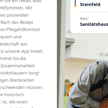
en Sie ein neues Maß
Steinfeld
ilfsmitteln. Mit
ines passenden
Was?
nfach das Rezept
Sanitätshau
n Pflegehilfsmittel
 bequem und
Landschaft von
enz unserer App bietet
hrend Sie die
e Zusammenarbeit
anitätshäusern sorgt
tigen Wartezeiten
verschwenden müssen.
ne historisch
ist, die einen