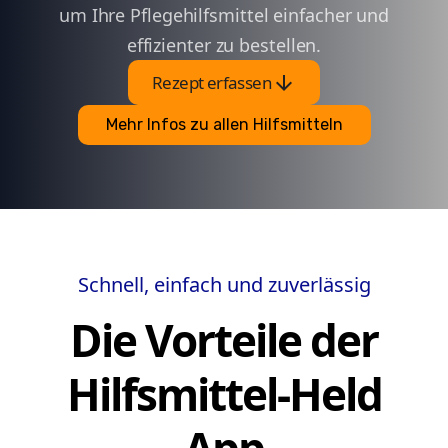
um Ihre Pflegehilfsmittel einfacher und
effizienter zu bestellen.
arrow_downward
Rezept erfassen
Mehr Infos zu allen Hilfsmitteln
Schnell, einfach und zuverlässig
Die Vorteile der
Hilfsmittel-Held