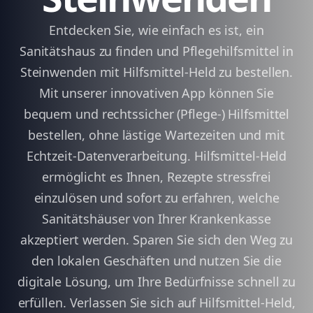
Entdecken Sie, wie einfach es ist, ein
Sanitätshaus zu finden und Pflegehilfsmittel in
Steinwenden mit Hilfsmittel-Held zu bestellen.
Mit unserer innovativen App können Sie
bequem und rechtssicher (Pflege-) Hilfsmittel
bestellen, ohne lästige Wartezeiten und mit
Echtzeit-Datenverarbeitung. Hilfsmittel-Held
ermöglicht es Ihnen, Rezepte stressfrei
einzulösen und sofort zu erfahren, welche
Sanitätshäuser von Ihrer Krankenkasse
akzeptiert werden. Sparen Sie sich den Weg zu
den lokalen Geschäften und nutzen Sie die
digitale Lösung, um Ihre Bedürfnisse schnell zu
erfüllen. Verlassen Sie sich auf Hilfsmittel-Held,