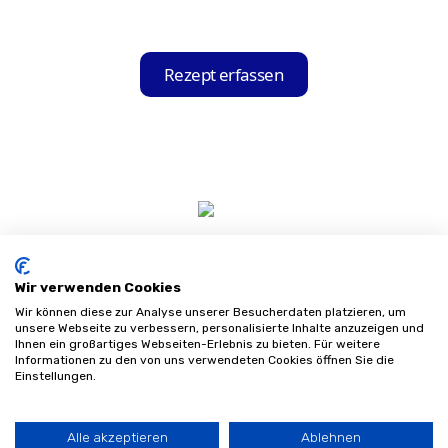
Die App durchsucht unserer Datenbank
anhand der ausgelesenen Informationen
Rezept erfassen
nach Sanitätshäusern in der Nähe, die mit
Ihrer Krankenkasse kooperieren, und zeigt
Ihnen diese in einer übersichtlichen Liste
an.
Wir verwenden Cookies
Wir können diese zur Analyse unserer Besucherdaten platzieren, um
unsere Webseite zu verbessern, personalisierte Inhalte anzuzeigen und
Ihnen ein großartiges Webseiten-Erlebnis zu bieten. Für weitere
Informationen zu den von uns verwendeten Cookies öffnen Sie die
Impressum
Einstellungen.
Datenschutz
AGB
Sitemap
Alle akzeptieren
Ablehnen