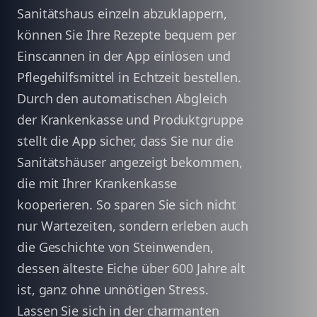
Sanitätshaus einzeln abzuklappern,
können Sie Ihre Rezepte bequem per
Einscannen in der App einlösen und
Pflegehilfsmittel in Echtzeit bestellen.
Durch den automatischen Abgleich
der Krankenkasse und Produktgruppe
stellt die App sicher, dass Sie nur die
Sanitätshäuser angezeigt bekommen,
die mit Ihrer Krankenkasse
kooperieren. So sparen Sie sich nicht
nur Wartezeiten, sondern erleben auch
die Geschichte von Steinwenden,
dessen älteste Eiche über 600 Jahre alt
ist, ganz ohne unnötigen Stress.
Lassen Sie sich in der charmanten