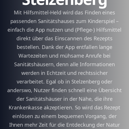
Mit Hilfsmittel-Held wird das Finden eines
passenden Sanitätshauses zum Kinderspiel –
einfach die App nutzen und (Pflege-) Hilfsmittel
direkt über das Einscannen des Rezepts
bestellen. Dank der App entfallen lange
Wartezeiten und mühsame Anrufe bei
Sanitätshäusern, denn alle Informationen
werden in Echtzeit und rechtssicher
verarbeitet. Egal ob in Stelzenberg oder
anderswo, Nutzer finden schnell eine Übersicht
der Sanitätshäuser in der Nähe, die ihre
Krankenkasse akzeptieren. So wird das Rezept
einlösen zu einem bequemen Vorgang, der
Ihnen mehr Zeit für die Entdeckung der Natur