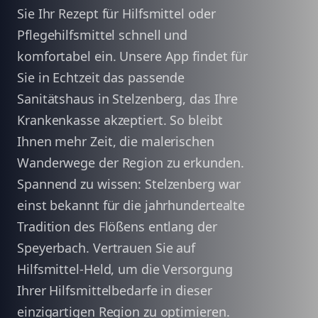
Sie Ihr Rezept für Hilfsmittel oder
Pflegehilfsmittel schnell und
komfortabel ein. Unsere App findet für
Sie in Echtzeit das passende
Sanitätshaus in Stelzenberg, das Ihre
Krankenkasse akzeptiert. So bleibt
Ihnen mehr Zeit, die malerischen
Wanderwege der Region zu erkunden.
Spannend zu wissen: Stelzenberg war
einst bekannt für die jahrhundertealte
Tradition des Flößens entlang der
Speyerbach. Vertrauen Sie auf
Hilfsmittel-Held, um die Versorgung
Ihrer Hilfsmittelbedarfe in dieser
einzigartigen Region zu optimieren.