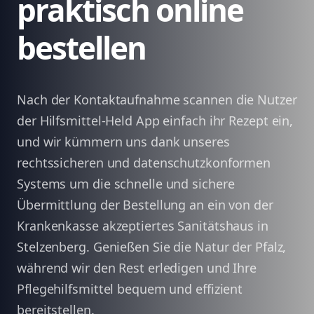
praktisch online
bestellen
Nach der Kontaktaufnahme scannen die Nutzer
der Hilfsmittel-Held App einfach ihr Rezept ein,
und wir kümmern uns dank unseres
rechtssicheren und datenschutzkonformen
Systems um die schnelle und sichere
Übermittlung der Bestellung an ein von der
Krankenkasse akzeptiertes Sanitätshaus in
Stelzenberg. Genießen Sie die Natur der Pfalz,
während wir den Rest erledigen und Ihre
Pflegehilfsmittel bequem und effizient
bereitstellen.