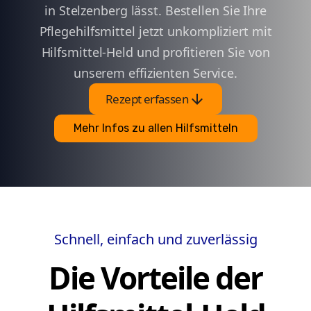
in Stelzenberg lässt. Bestellen Sie Ihre
Pflegehilfsmittel jetzt unkompliziert mit
Hilfsmittel-Held und profitieren Sie von
unserem effizienten Service.
arrow_downward
Rezept erfassen
Mehr Infos zu allen Hilfsmitteln
Schnell, einfach und zuverlässig
Die Vorteile der