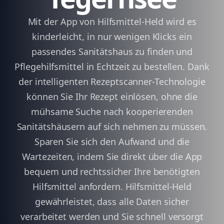
Mit der App von Hilfsmittel-Held wird es
kinderleicht, in nur wenigen Klicks ein
passendes Sanitätshaus zu finden und
Pflegehilfsmittel in Echtzeit zu bestellen. Dank
der intelligenten Rezeptscanner-Technologie
können Sie Ihr Rezept einlösen, ohne die
mühsame Suche nach kooperierenden
Sanitätshäusern auf sich nehmen zu müssen.
Sparen Sie sich den Aufwand und die
Wartezeiten, indem Sie direkt über die App
bequem und rechtssicher Ihre benötigten
Hilfsmittel anfordern. Hilfsmittel-Held
gewährleistet, dass alle Daten sicher
verarbeitet werden und Sie schnell versorgt