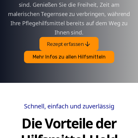
sind. Genießen Sie die Freiheit, Zeit am
malerischen Tegernsee zu verbringen, während
Ihre Pflegehilfsmittel bereits auf dem Weg zu
Ihnen sind.
arrow_downward
Rezept erfassen
Mehr Infos zu allen Hilfsmitteln
Schnell, einfach und zuverlässig
Die Vorteile der