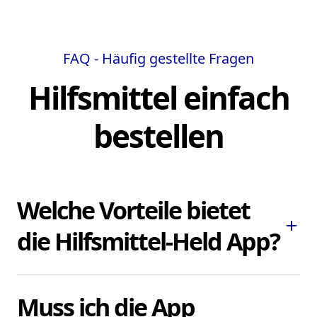
FAQ - Häufig gestellte Fragen
Hilfsmittel einfach
bestellen
Welche Vorteile bietet
add
die Hilfsmittel-Held App?
Die Hilfsmittel-Held App ermöglicht es
Muss ich die App
Ihnen, dringend benötigte Pflegehilfsmittel