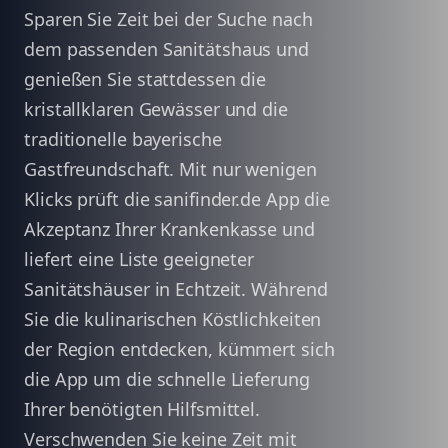
Sparen Sie Zeit bei der Suche nach
dem passenden Sanitätshaus und
genießen Sie stattdessen die
kristallklaren Gewässer und die
traditionelle bayerische
Gastfreundschaft. Mit nur wenigen
Klicks prüft die sanifinder.de App die
Akzeptanz Ihrer Krankenkasse und
liefert eine Liste geeigneter
Sanitätshäuser in Echtzeit. Während
Sie die kulinarischen Köstlichkeiten
der Region entdecken, kümmert sich
die App um die schnelle Lieferung
Ihrer benötigten Hilfsmittel.
Verschwenden Sie keine Zeit mit