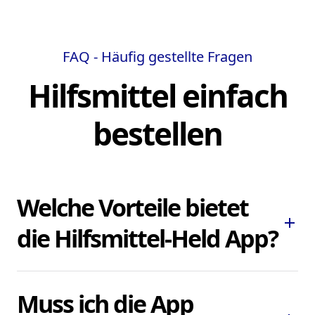
FAQ - Häufig gestellte Fragen
Hilfsmittel einfach
bestellen
Welche Vorteile bietet
add
die Hilfsmittel-Held App?
Die Hilfsmittel-Held App ermöglicht es
Muss ich die App
Ihnen, dringend benötigte Pflegehilfsmittel