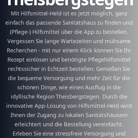
Mit Hilfsmittel-Held ist es jetzt möglich, ganz
einfach das passende Sanitätshaus zu finden und
(Pflege-) Hilfsmittel über die App zu bestellen.
Vergessen Sie lange Wartezeiten und mühsame
Recherchen - mit nur einem Klick können Sie Ihr
Rezept einlösen und benötigte Pflegehilfsmittel
rechtssicher in Echtzeit bestellen. Genießen Sie
die bequeme Versorgung und mehr Zeit für die
schönen Dinge, wie einen Ausflug in die
idyllische Region Theisbergstegen. Durch die
innovative App-Lösung von Hilfsmittel-Held wird
Ihnen der Zugang zu lokalen Sanitätshäusern
erleichtert und die Bestellung vereinfacht.
Erleben Sie eine stressfreie Versorgung und