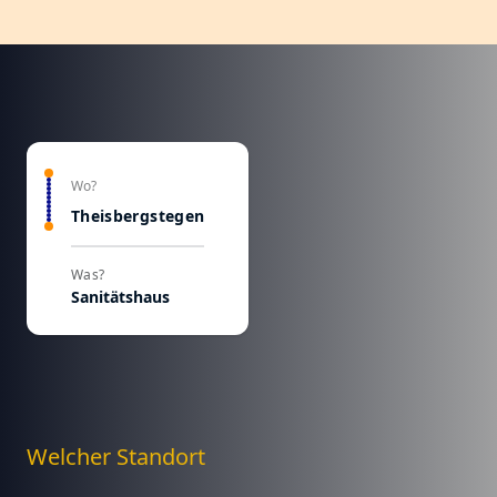
Wo?
Theisbergstegen
Was?
Sanitätshaus
Welcher Standort