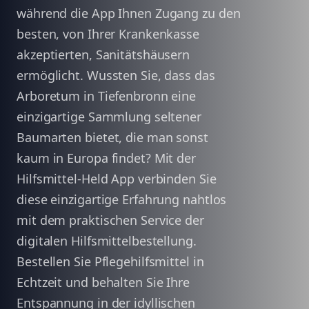
während die App Ihnen Zugang zu den
besten, von Ihrer Krankenkasse
akzeptierten, Sanitätshäusern
ermöglicht. Wussten Sie, dass das
Arboretum in Tiefenbronn eine
einzigartige Sammlung seltener
Baumarten bietet, die man sonst
kaum in Europa findet? Mit der
Hilfsmittel-Held App verbinden Sie
diese einzigartige Erfahrung nahtlos
mit dem praktischen Service der
digitalen Hilfsmittelbestellung.
Bestellen Sie Pflegehilfsmittel in
Echtzeit und behalten Sie Ihre
Entspannung in der idyllischen