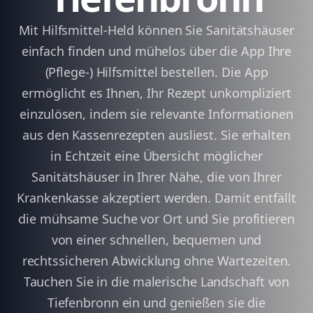
Mit Hilfsmittel-Held können Sie Sanitätshäuser
einfach finden und mühelos über die App Ihre
(Pflege-) Hilfsmittel bestellen. Die App
ermöglicht es Ihnen, Ihr Rezept unkompliziert
einzulösen, indem sie relevante Informationen
aus den Kassenrezepten ausliest. Sie erhalten
in Echtzeit eine Übersicht möglicher
Sanitätshäuser in Ihrer Nähe, die von Ihrer
Krankenkasse akzeptiert werden. Damit entfällt
die mühsame Suche vor Ort und Sie profitieren
von einer schnellen, bequemen und
rechtssicheren Abwicklung ohne Wartezeiten.
Tauchen Sie in die malerische Landschaft von
Tiefenbronn ein und genießen sie die