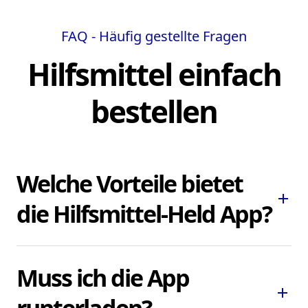
FAQ - Häufig gestellte Fragen
Hilfsmittel einfach
bestellen
Welche Vorteile bietet
add
die Hilfsmittel-Held App?
Die Hilfsmittel-Held App ermöglicht es
Muss ich die App
Ihnen, dringend benötigte Pflegehilfsmittel
add
und Hilfsmittel schnell und bequem zu