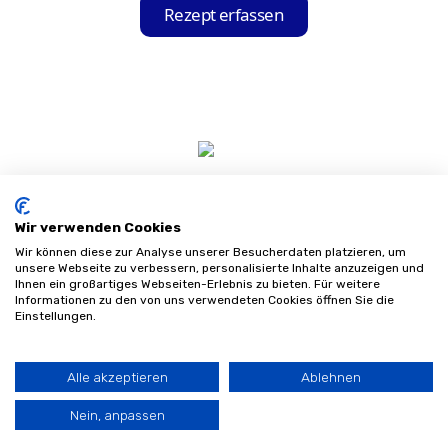
Ihnen die Hilfsmittel-Held App eine Liste
Rezept erfassen
mit Sanitätshäusern an, die mit Ihrer
Krankenkasse kooperieren. Sie können das
für Sie passende Sanitätshaus aus dieser
Liste auswählen und Ihre Bestellung direkt
über die App aufgeben.
Wir verwenden Cookies
Wir können diese zur Analyse unserer Besucherdaten platzieren, um
unsere Webseite zu verbessern, personalisierte Inhalte anzuzeigen und
Ihnen ein großartiges Webseiten-Erlebnis zu bieten. Für weitere
Informationen zu den von uns verwendeten Cookies öffnen Sie die
Impressum
Einstellungen.
Datenschutz
AGB
Sitemap
Alle akzeptieren
Ablehnen
©
2026
Sanifinder
Nein, anpassen