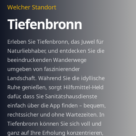
Welcher Standort
Tiefenbronn
Erleben Sie Tiefenbronn, das Juwel für
Naturliebhaber, und entdecken Sie die
beeindruckenden Wanderwege
umgeben von faszinierender
Landschaft. Während Sie die idyllische
Ruhe genießen, sorgt Hilfsmittel-Held
dafür, dass Sie Sanitätshausdienste
einfach über die App finden – bequem,
rechtssicher und ohne Wartezeiten. In
Tiefenbronn können Sie sich voll und
ganz auf Ihre Erholung konzentrieren,