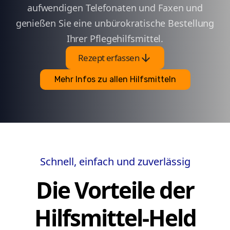
aufwendigen Telefonaten und Faxen und
genießen Sie eine unbürokratische Bestellung
Ihrer Pflegehilfsmittel.
arrow_downward
Rezept erfassen
Mehr Infos zu allen Hilfsmitteln
Schnell, einfach und zuverlässig
Die Vorteile der
Hilfsmittel-Held