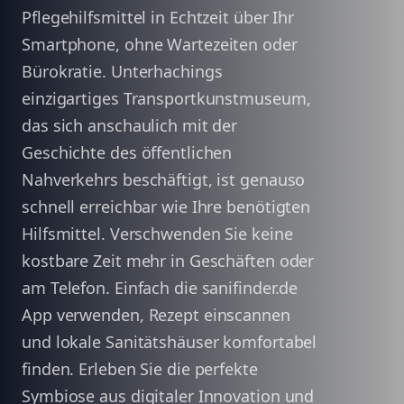
Pflegehilfsmittel in Echtzeit über Ihr
Smartphone, ohne Wartezeiten oder
Bürokratie. Unterhachings
einzigartiges Transportkunstmuseum,
das sich anschaulich mit der
Geschichte des öffentlichen
Nahverkehrs beschäftigt, ist genauso
schnell erreichbar wie Ihre benötigten
Hilfsmittel. Verschwenden Sie keine
kostbare Zeit mehr in Geschäften oder
am Telefon. Einfach die sanifinder.de
App verwenden, Rezept einscannen
und lokale Sanitätshäuser komfortabel
finden. Erleben Sie die perfekte
Symbiose aus digitaler Innovation und