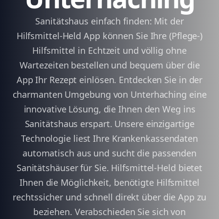
Sanitätshaus einfach finden: Mit der
Hilfsmittel-Held App können Sie Ihre (Pflege-)
Hilfsmittel in Echtzeit und völlig ohne
Wartezeiten bestellen und bequem über die
App Ihr Rezept einlösen. Entdecken Sie in der
charmanten Umgebung von Unterhaching eine
innovative Lösung, die Ihnen den Weg ins
Sanitätshaus erspart. Unsere einzigartige
Technologie liest Ihre Krankenkassendaten
automatisch aus und sucht die passenden
Sanitätshäuser für Sie. Hilfsmittel-Held bietet
Ihnen die Möglichkeit, benötigte Hilfsmittel
rechtssicher und schnell direkt über die App zu
beziehen. Verabschieden Sie sich von