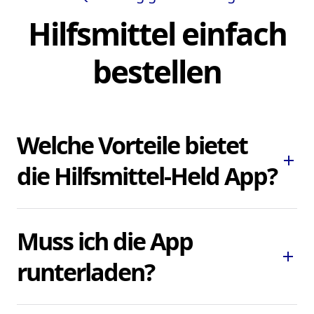
Hilfsmittel einfach
bestellen
Welche Vorteile bietet
add
die Hilfsmittel-Held App?
Die Hilfsmittel-Held App ermöglicht es
Muss ich die App
Ihnen, dringend benötigte Pflegehilfsmittel
add
und Hilfsmittel schnell und bequem zu
runterladen?
bestellen, ohne lokale Sanitätshäuser
aufsuchen oder kontaktieren zu müssen.