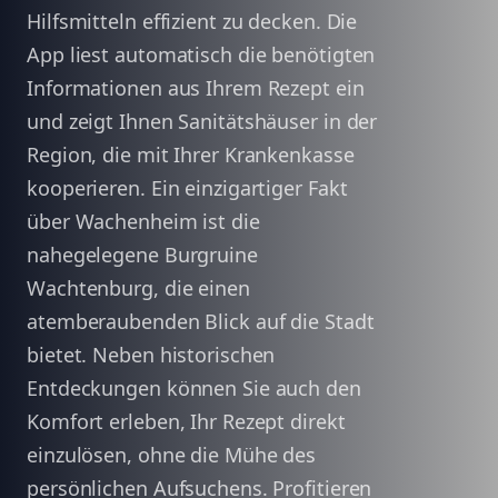
Hilfsmitteln effizient zu decken. Die
App liest automatisch die benötigten
Informationen aus Ihrem Rezept ein
und zeigt Ihnen Sanitätshäuser in der
Region, die mit Ihrer Krankenkasse
kooperieren. Ein einzigartiger Fakt
über Wachenheim ist die
nahegelegene Burgruine
Wachtenburg, die einen
atemberaubenden Blick auf die Stadt
bietet. Neben historischen
Entdeckungen können Sie auch den
Komfort erleben, Ihr Rezept direkt
einzulösen, ohne die Mühe des
persönlichen Aufsuchens. Profitieren