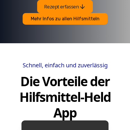
arrow_downward
Rezept erfassen
Mehr Infos zu allen Hilfsmitteln
Schnell, einfach und zuverlässig
Die Vorteile der
Hilfsmittel-Held
App