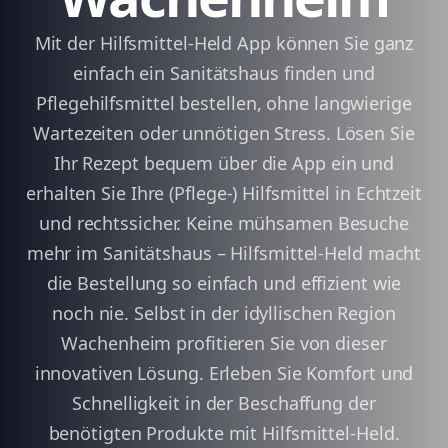
Mit der Hilfsmittel-Held App können Sie ganz
einfach ein Sanitätshaus finden und
Pflegehilfsmittel bestellen, ohne langwierige
Wartezeiten oder unnötigen Stress. Lösen Sie
Ihr Rezept bequem über die App ein und
erhalten Sie Ihre (Pflege-) Hilfsmittel in Echtzeit
und rechtssicher. Keine mühsamen Besuche
mehr im Sanitätshaus – Hilfsmittel-Held macht
die Bestellung so einfach und effizient wie
noch nie. Selbst in der idyllischen Region
Wachenheim profitieren Sie von dieser
innovativen Lösung. Erleben Sie Komfort und
Schnelligkeit in der Beschaffung der
benötigten Produkte mit Hilfsmittel-Held.