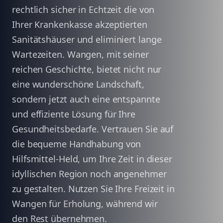
rechtlich sicher in Echtzeit die von
Ihrer Krankenkasse akzeptierten
Sanitätshäuser und eliminiert lange
Wartezeiten. Wangen, mit seiner
reichen Geschichte, bietet nicht nur
eine wunderschöne Landschaft,
sondern jetzt auch eine entspannte
und effiziente Lösung für Ihre
Gesundheitsbedarfe. Vertrauen Sie auf
die bequeme Handhabung von
Hilfsmittel-Held, um Ihre Zeit in dieser
idyllischen Region noch angenehmer
zu gestalten. Nutzen Sie Ihre Freizeit in
Wangen für Erholung, während wir
den Rest übernehmen.