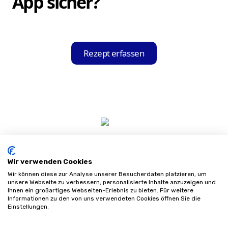
App sicher?
Tablet immer parat.
Ja, die Hilfsmittel-Held App gewährleistet
eine sichere und rechtlich einwandfreie
Rezept erfassen
Übertragung und Verarbeitung Ihrer Daten
in Echtzeit.
Wir verwenden Cookies
Wir können diese zur Analyse unserer Besucherdaten platzieren, um
unsere Webseite zu verbessern, personalisierte Inhalte anzuzeigen und
Ihnen ein großartiges Webseiten-Erlebnis zu bieten. Für weitere
Informationen zu den von uns verwendeten Cookies öffnen Sie die
Impressum
Einstellungen.
Datenschutz
AGB