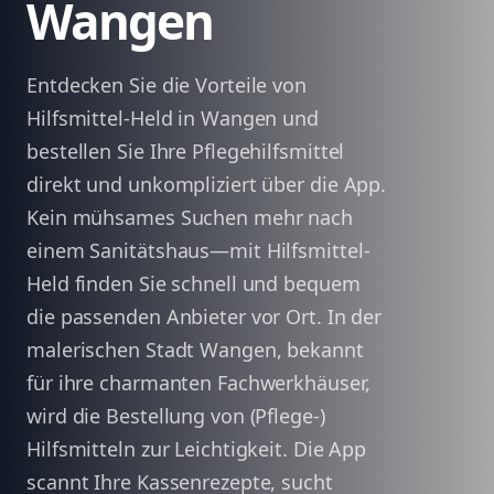
Wangen
Entdecken Sie die Vorteile von
Hilfsmittel-Held in Wangen und
bestellen Sie Ihre Pflegehilfsmittel
direkt und unkompliziert über die App.
Kein mühsames Suchen mehr nach
einem Sanitätshaus—mit Hilfsmittel-
Held finden Sie schnell und bequem
die passenden Anbieter vor Ort. In der
malerischen Stadt Wangen, bekannt
für ihre charmanten Fachwerkhäuser,
wird die Bestellung von (Pflege-)
Hilfsmitteln zur Leichtigkeit. Die App
scannt Ihre Kassenrezepte, sucht