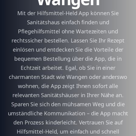
Mit der Hilfsmittel-Held App können Sie
Sanitätshaus einfach finden und
Pflegehilfsmittel ohne Wartezeiten und
rechtssicher bestellen. Lassen Sie Ihr Rezept
einlösen und entdecken Sie die Vorteile der
bequemen Bestellung über die App, die in
Echtzeit arbeitet. Egal, ob Sie in einer
charmanten Stadt wie Wangen oder anderswo
wohnen, die App zeigt Ihnen sofort alle
relevanten Sanitätshäuser in Ihrer Nähe an.
Sparen Sie sich den mühsamen Weg und die
umständliche Kommunikation – die App macht
den Prozess kinderleicht. Vertrauen Sie auf
Hilfsmittel-Held, um einfach und schnell