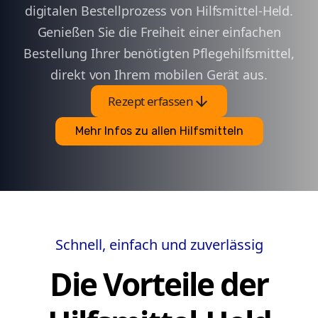
digitalen Bestellprozess von Hilfsmittel-Held.
Genießen Sie die Freiheit einer einfachen
Bestellung Ihrer benötigten Pflegehilfsmittel,
direkt von Ihrem mobilen Gerät aus.
arrow_downward
Rezept erfassen
Mehr Infos zu allen Hilfsmitteln
Schnell, einfach und zuverlässig
Die Vorteile der