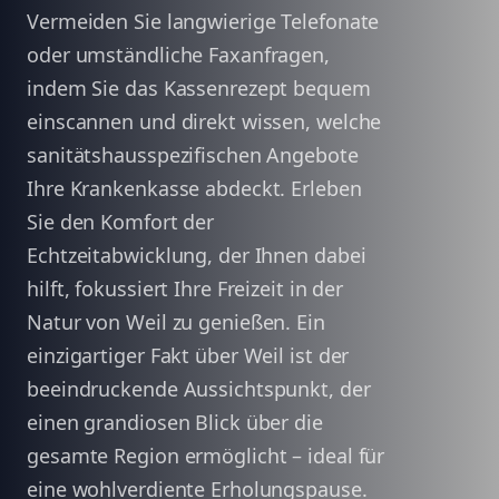
Vermeiden Sie langwierige Telefonate
oder umständliche Faxanfragen,
indem Sie das Kassenrezept bequem
einscannen und direkt wissen, welche
sanitätshausspezifischen Angebote
Ihre Krankenkasse abdeckt. Erleben
Sie den Komfort der
Echtzeitabwicklung, der Ihnen dabei
hilft, fokussiert Ihre Freizeit in der
Natur von Weil zu genießen. Ein
einzigartiger Fakt über Weil ist der
beeindruckende Aussichtspunkt, der
einen grandiosen Blick über die
gesamte Region ermöglicht – ideal für
eine wohlverdiente Erholungspause.