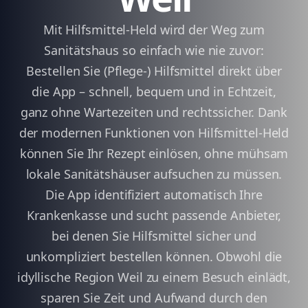
Mit Hilfsmittel-Held wird der Weg zum
Sanitätshaus so einfach wie nie zuvor:
Bestellen Sie (Pflege-) Hilfsmittel direkt über
die App – schnell, bequem und in Echtzeit,
ganz ohne Wartezeiten und rechtssicher. Dank
der modernen Funktionen von Hilfsmittel-Held
können Sie Ihr Rezept einlösen, ohne mühsam
lokale Sanitätshäuser aufsuchen zu müssen.
Die App identifiziert automatisch Ihre
Krankenkasse und sucht passende Anbieter,
bei denen Sie Hilfsmittel sicher und
unkompliziert bestellen können. Obwohl die
idyllische Region Weil zu einem Besuch einlädt,
sparen Sie Zeit und Aufwand durch den