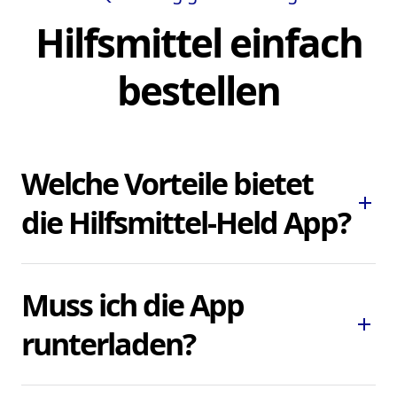
Hilfsmittel einfach
bestellen
Welche Vorteile bietet
add
die Hilfsmittel-Held App?
Die Hilfsmittel-Held App ermöglicht es
Muss ich die App
Ihnen, dringend benötigte Pflegehilfsmittel
add
und Hilfsmittel schnell und bequem zu
runterladen?
bestellen, ohne lokale Sanitätshäuser
aufsuchen oder kontaktieren zu müssen.