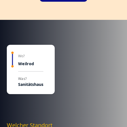
Wo?
Weilrod
Was?
Sanitätshaus
Welcher Standort