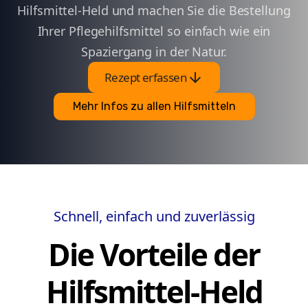
Hilfsmittel-Held und machen Sie die Bestellung
Ihrer Pflegehilfsmittel so einfach wie ein
Spaziergang in der Natur.
arrow_downward
Rezept erfassen
Mehr Infos zu allen Hilfsmitteln
Schnell, einfach und zuverlässig
Die Vorteile der
Hilfsmittel-Held