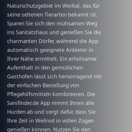
Naturschutzgebiet im Weiltal, das für
seine seltenen Tierarten bekannt ist.
Sparen Sie sich den mühsamen Weg
ins Sanitätshaus und genießen Sie die
charmanten Dörfer, während die App
automatisch geeignete Anbieter in
Ihrer Nähe ermittelt. Ein erholsamer
Aufenthalt in den gemütlichen
Gasthöfen lässt sich hervorragend mit
der einfachen Bestellung von
Pflegehilfsmitteln kombinieren. Die
Sanifinder.de App nimmt Ihnen alle
Hürden ab und sorgt dafür, dass Sie
Ihre Zeit in Weilrod in vollen Zügen
genießen können. Nutzen Sie den