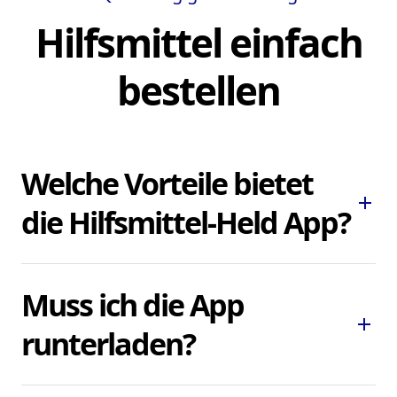
Hilfsmittel einfach
bestellen
Welche Vorteile bietet
add
die Hilfsmittel-Held App?
Die Hilfsmittel-Held App ermöglicht es
Muss ich die App
Ihnen, dringend benötigte Pflegehilfsmittel
add
und Hilfsmittel schnell und bequem zu
runterladen?
bestellen, ohne lokale Sanitätshäuser
aufsuchen oder kontaktieren zu müssen.