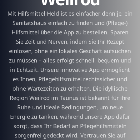
Mit Hilfsmittel-Held ist es einfacher denn je, ein
Sanitätshaus einfach zu finden und (Pflege-)
Hilfsmittel über die App zu bestellen. Sparen
Sie Zeit und Nerven, indem Sie Ihr Rezept
einlösen, ohne ein lokales Geschäft aufsuchen
zu müssen – alles erfolgt schnell, bequem und
in Echtzeit. Unsere innovative App ermöglicht
es Ihnen, Pflegehilfsmittel rechtssicher und
ohne Wartezeiten zu erhalten. Die idyllische
Region Weilrod im Taunus ist bekannt für ihre
Ruhe und ideale Bedingungen, um neue
Energie zu tanken, während unsere App dafür
sorgt, dass Ihr Bedarf an Pflegehilfsmitteln
sorgenfrei gedeckt wird. Vertrauen Sie auf