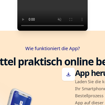
Wie funktioniert die App?
ttel praktisch online b
App her
download
Laden Sie die k
Ihr Smartphone
Bestellprozess
App auf dieser 