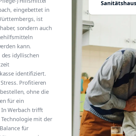
Pflege-) Hilfsmittel
Sanitätshau
ach, eingebettet in
ürttembergs, ist
ebhaber, sondern auch
ehilfsmitteln
werden kann.
des idyllischen
zeit
sse identifiziert.
 Stress. Profitieren
 bestellen, ohne die
en für ein
In Werbach trifft
 Technologie mit der
 Balance für