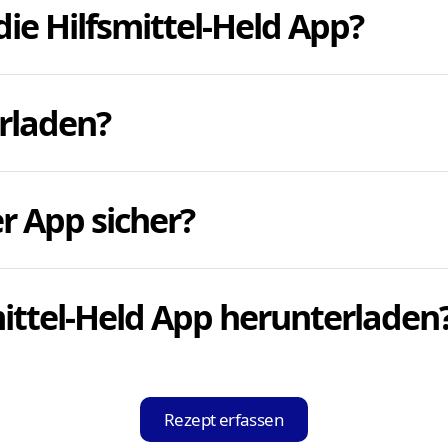
die Hilfsmittel-Held App?
hnen, dringend benötigte Pflegehilfsmittel und Hilfs
erladen?
ufsuchen oder kontaktieren zu müssen. Die App spart
ezept ausliest und passende Sanitätshäuser anzeigt.
en auch ganz einfach die Web-App auf dieser Seite ve
r App sicher?
 und starten Sie den Vorgang. Oder Sie laden die Hilf
Smartphone oder Tablet immer parat.
et eine sichere und rechtlich einwandfreie Übertragun
mittel-Held App herunterladen
 einfach und kostenfrei im Apple App Store für iOS-G
nd auf Ihrem Gerät installieren.
Rezept erfassen