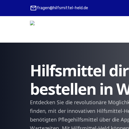
mail
fragen@hilfsmittel-held.de
Hilfsmittel d
bestellen in 
Entdecken Sie die revolutionäre Möglichk
finden, mit der innovativen Hilfsmittel-H
benötigten Pflegehilfsmittel über die A
Wartezeiten. Mit Hilfsmittel-Held können