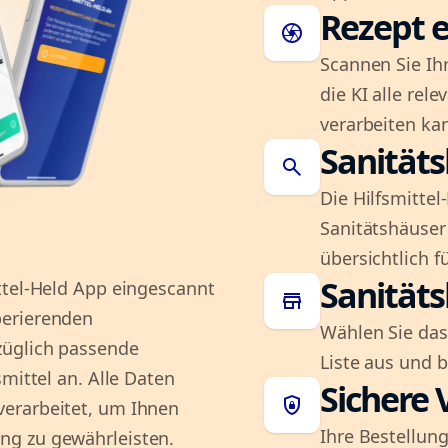
Rezept e
camera
Scannen Sie Ih
die KI alle rel
verarbeiten ka
Sanität
search
Die Hilfsmitte
Sanitätshäuser 
übersichtlich fü
Sanität
ttel-Held App eingescannt
store
perierenden
Wählen Sie das
züglich passende
Liste aus und 
mittel an. Alle Daten
Sichere 
shield_lock
erarbeitet, um Ihnen
Ihre Bestellung
ng zu gewährleisten.