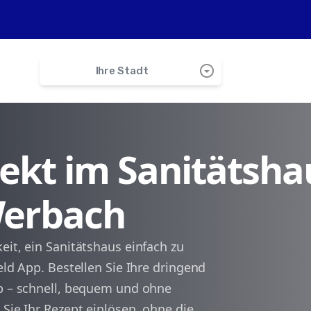
arrow_drop_down_circle
Ihre Stadt
search
irekt im Sanitätsha
Tauberbischofsheim
Werbach
Königheim
Neubrunn
eit, ein Sanitätshaus einfach zu
eld App. Bestellen Sie Ihre dringend
Großrinderfeld
pp – schnell, bequem und ohne
 Sie Ihr Rezept einlösen, ohne die
Helmstadt